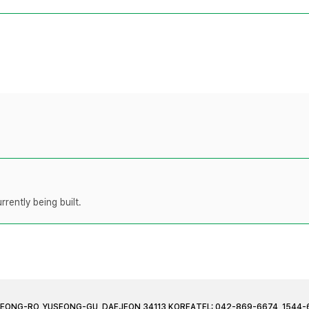
rently being built.
JEONG-RO, YUSEONG-GU, DAEJEON 34113 KOREA
TEL: 042-869-6674, 1544-