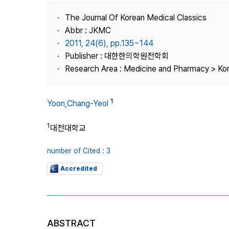
Best Practice
The Journal Of Korean Medical Classics
Journal Information
Abbr : JKMC
Publisher
2011, 24(6), pp.135~144
Publisher : 대한한의학원전학회
Contact Us
Research Area : Medicine and Pharmacy > Ko
1
Yoon,Chang-Yeol
1
대전대학교
number of Cited : 3
Accredited
ABSTRACT