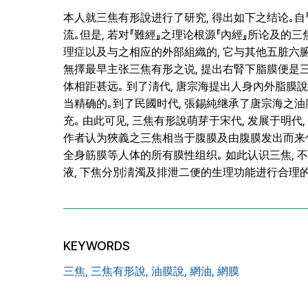
本人就三焦有形說进行了研究, 得出如下之结论｡自
流｡但是, 若对『難經』之理论根源『內經』所论及的三
理症以及与之相应的外部組織的, 它与其他五脏六腑
無擇最早主张三焦有形之说, 提出右腎下脂膜便是三
体相距甚远｡ 到了淸代, 唐宗海提出人身內外脂膜說
当精确的｡到了民國时代, 張錫純继承了唐宗海之油
充｡ 由此可见, 三焦有形說萌芽于宋代, 发展于明代
作者认为狹義之三焦相当于腹膜及由腹膜发出而来包
全身筋膜等人体的所有膜性组织｡ 如此认识三焦, 
液, 下焦分別淸濁及排泄二便的生理功能进行合理的
KEYWORDS
三焦,
三焦有形說,
油膜說,
網油,
網膜