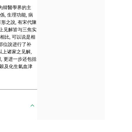
成为韓醫學界的主
, 生理功能, 病
形之說, 有宋代陳
以上见解皆与三焦实
相比, 可以说是相
焦部位說进行了补
以上诸家之见解,
, 更进一步还包括
水穀及化生氣血津