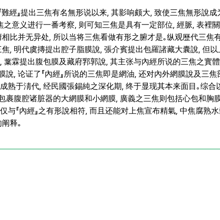
『難經』提出三焦有名無形说以来, 其影响颇大, 致使三焦無形說
焦之意义进行一番考察, 则可知三焦是具有一定部位, 經脈, 表裡關係
相比并无异处, 所以当将三焦看做有形之腑才是｡纵观歷代三焦有
焦, 明代虞摶提出腔子脂膜說, 張介賓提出包羅諸藏大囊說, 但
, 葉霖提出腹包膜及藏府郛郭說, 其主张与內經所说的三焦之實體
膜說, 论证了『內經』所说的三焦即是網油, 还对內外網膜說及三
, 成熟于淸代, 经民國張錫純之深化期, 终于显现其本来面目｡综合
裹腹腔诸脏器的大網膜和小網膜, 廣義之三焦则包括心包和胸膜
不仅与『內經』之有形說相符, 而且还能对上焦宣布精氣, 中焦腐熟
阐释｡