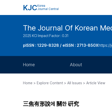
KJC
Korea
Journal Central
The Journal Of Korean Med
2025 KCI Impact Factor : 0.31
pISSN : 1229-8328 / eISSN : 2713-850X
https://
Home
About
Aims and Scope
Home > Explore Content > All Issues > Article View
Journal Metrics
Editorial Board
三焦有形說에 關한 硏究
Journal Staff