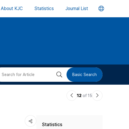
언
About KJC
Statistics
Journal List
어
변
경
버
검
Basic Search
튼
색
이
다
12
of 15
버
전
음
논
논
튼
Statistics
문
문