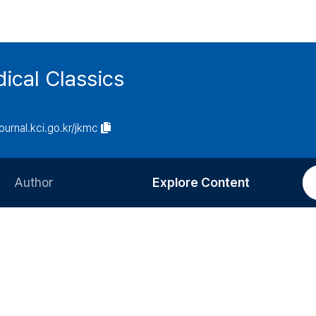
ical Classics
journal.kci.go.kr/jkmc
Author
Explore Content
Information for Authors
Current Issue
Review Process
All Issues
Editorial Policy
Most Read
Article Processing Charge
Most Cited