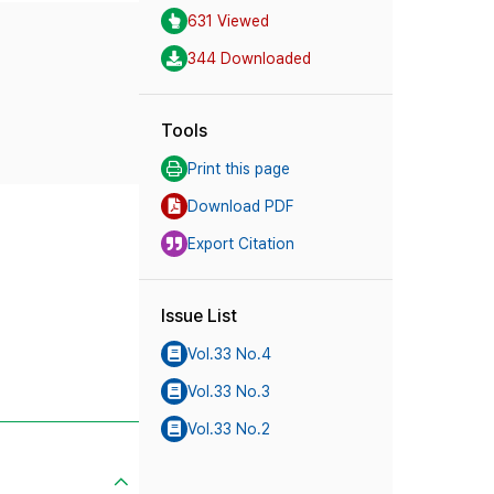
631 Viewed
344 Downloaded
Tools
Print this page
Download PDF
Export Citation
Issue List
Vol.33 No.4
Vol.33 No.3
Vol.33 No.2