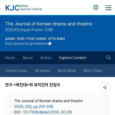
KJC
Korea
언
Journal Central
어
The Journal of Korean drama and theatre
2025 KCI Impact Factor : 0.96
변
pISSN : 1225-7729 / eISSN : 2713-8453
https://journal.kci.go.kr/kdrama
경
검
버
Home
About
Author
Explore Content
색
튼
Current Issue
All Issues
Most Read
Most Cited
버
연극 <북진대>와 유치진의 친일극
튼
The Journal of Korean drama and theatre
2009, (30), pp.219~246
DOI :
10.17938/tjkdat.2009..30.219