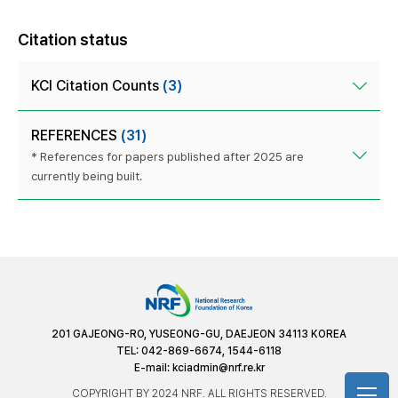
Citation status
KCI Citation Counts
(3)
REFERENCES
(31)
* References for papers published after 2025 are
currently being built.
201 GAJEONG-RO, YUSEONG-GU, DAEJEON 34113 KOREA
TEL: 042-869-6674, 1544-6118
E-mail:
kciadmin@nrf.re.kr
COPYRIGHT BY 2024 NRF. ALL RIGHTS RESERVED.