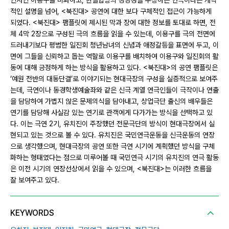
인사인 이용구를 미화하고, 한일합방의 정당성을 주장하는 연극이라는 개략
적인 설명을 넘어, <북진대> 공연에 대한 보다 구체적인 접근이 가능하게
되었다. <북진대> 팸플릿에 제시된 막과 장에 대한 정보를 토대로 하면, 전
체 4막 2장으로 구성된 극의 흐름을 읽을 수 있는데, 이용구를 극의 전면에
드러내기보다 평범한 일진회 청년남녀의 신념과 애정갈등을 표면에 두고, 이
면에 그들을 신뢰하고 돕는 역할로 이용구를 배치하여 이용구와 일진회의 활
동에 대해 긍정하게 하는 방식을 활용하고 있다. <북진대>의 공연 팸플릿은
‘예원 전반의 대동단결’로 이야기되는 현대극장의 구성을 실증적으로 보여주
는데, 극연이나 동경학생예술좌와 같은 신극 계열 연극인들이 극작이나 연출
을 담당하여 가볍지 않은 문제의식을 담아내고, 상업극단 출신의 배우들은
연기를 담당해 사실감 있는 연기로 관객에게 다가가는 방식을 선택하고 있
다. 이는 극연 2기, 유치진이 주장했던 전문극단의 방식이 현대극장에서 실
현되고 있는 것으로 볼 수 있다. 유치진은 국민연극운동을 신극운동의 연장
으로 생각했으며, 현대극장의 공연 또한 극연 시기에 계획했던 방식을 구체
화하는 형태였다는 점으로 미루어볼 때 국민연극 시기의 유치진의 연극 활동
은 이전 시기의 연장선상에서 읽을 수 있으며, <북진대>는 이러한 흐름을
잘 보여주고 있다.
KEYWORDS