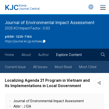
KJC
Korea
언
Journal Central
어
Journal of Environmental Impact Assessment
2025 KCI Impact Factor : 0.63
변
pISSN : 1225-7184
https://journal.kci.go.kr/kseia
경
검
버
Home
About
Author
Explore Content
색
튼
Current Issue
All Issues
Most Read
Most Cited
버
Localizing Agenda 21 Program in Vietnam and
Its Implementations in Local Government
튼
Journal of Environmental Impact Assessment
Abbr : J EIA