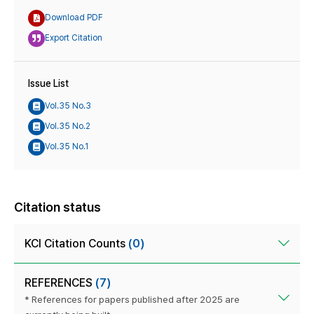
Download PDF
Export Citation
Issue List
Vol.35 No.3
Vol.35 No.2
Vol.35 No.1
Citation status
KCI Citation Counts
(0)
REFERENCES
(7)
* References for papers published after 2025 are