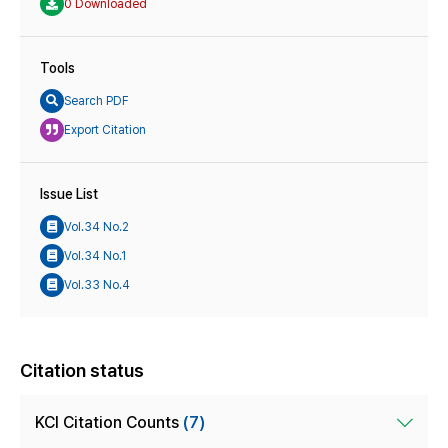
0 Downloaded
Tools
Search PDF
Export Citation
Issue List
Vol.34 No.2
Vol.34 No.1
Vol.33 No.4
Citation status
KCI Citation Counts
(7)