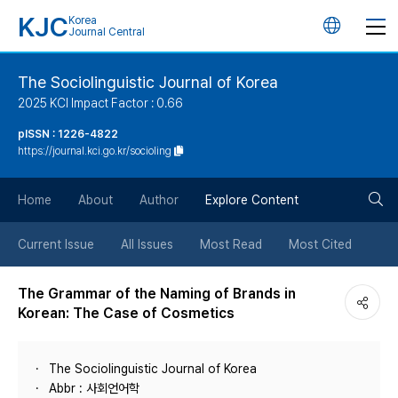
KJC
Korea
언
Journal Central
어
The Sociolinguistic Journal of Korea
2025 KCI Impact Factor : 0.66
변
pISSN : 1226-4822
https://journal.kci.go.kr/socioling
경
검
버
Home
About
Author
Explore Content
색
튼
Current Issue
All Issues
Most Read
Most Cited
버
The Grammar of the Naming of Brands in
Korean: The Case of Cosmetics
튼
The Sociolinguistic Journal of Korea
Abbr : 사회언어학