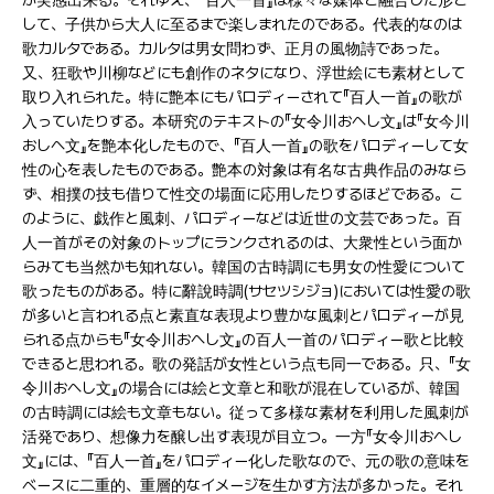
が実感出来る。それゆえ、『百人一首』は様々な媒体と融合した形と
して、子供から大人に至るまで楽しまれたのである。代表的なのは
歌カルタである。カルタは男女問わず、正月の風物詩であった。
又、狂歌や川柳などにも創作のネタになり、浮世絵にも素材として
取り入れられた。特に艶本にもパロディーされて『百人一首』の歌が
入っていたりする。本研究のテキストの『女令川おへし文』は『女今川
おしへ文』を艶本化したもので、『百人一首』の歌をパロディーして女
性の心を表したものである。艶本の対象は有名な古典作品のみなら
ず、相撲の技も借りて性交の場面に応用したりするほどである。こ
のように、戯作と風刺、パロディーなどは近世の文芸であった。百
人一首がその対象のトップにランクされるのは、大衆性という面か
らみても当然かも知れない。韓国の古時調にも男女の性愛について
歌ったものがある。特に辭說時調(サセツシジョ)においては性愛の歌
が多いと言われる点と素直な表現より豊かな風刺とパロディーが見
られる点からも『女令川おへし文』の百人一首のパロディー歌と比較
できると思われる。歌の発話が女性という点も同一である。只、『女
令川おへし文』の場合には絵と文章と和歌が混在しているが、韓国
の古時調には絵も文章もない。従って多様な素材を利用した風刺が
活発であり、想像力を醸し出す表現が目立つ。一方『女令川おへし
文』には、『百人一首』をパロディー化した歌なので、元の歌の意味を
ベースに二重的、重層的なイメージを生かす方法が多かった。それ