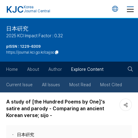
KJC
Korea
언
Journal Central
어
日本硏究
2025 KCI Impact Factor : 0.32
변
pISSN : 1229-6309
https://journal.kci.go.kr/cajjso
경
검
버
Home
About
Author
Explore Content
색
튼
Current Issue
All Issues
Most Read
Most Cited
버
A study of [the Hundred Poems by One]'s
satire and parody - Comparing an ancient
튼
Korean verse; sijo -
日本硏究