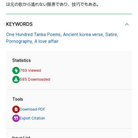
は元の歌から逃れない限界であり、技巧でもある。
KEYWORDS
One Hundred Tanka Poems,
Ancient korea verse,
Satire,
Pornography,
A love affair
Statistics
769 Viewed
585 Downloaded
Tools
Download PDF
Export Citation