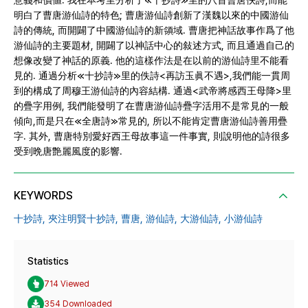
意義和價値. 我在本考里分析了≪十抄詩≫里的八首曹唐佚詩,而能
明白了曹唐游仙詩的特色; 曹唐游仙詩創新了漢魏以來的中國游仙
詩的傳統, 而開闢了中國游仙詩的新領域. 曹唐把神話故事作爲了他
游仙詩的主要題材, 開闢了以神話中心的敍述方式, 而且通過自己的
想像改變了神話的原義. 他的這樣作法是在以前的游仙詩里不能看
見的. 通過分析≪十抄詩≫里的佚詩<再訪玉眞不遇>,我們能一貫周
到的構成了周穆王游仙詩的內容結構. 通過<武帝將感西王母降>里
的疊字用例, 我們能發明了在曹唐游仙詩疊字活用不是常見的一般
傾向,而是只在≪全唐詩≫常見的, 所以不能肯定曹唐游仙詩善用疊
字. 其外, 曹唐特別愛好西王母故事這一件事實, 則說明他的詩很多
受到晩唐艶麗風度的影響.
KEYWORDS
十抄詩,
夾注明賢十抄詩,
曹唐,
游仙詩,
大游仙詩,
小游仙詩
Statistics
714 Viewed
354 Downloaded