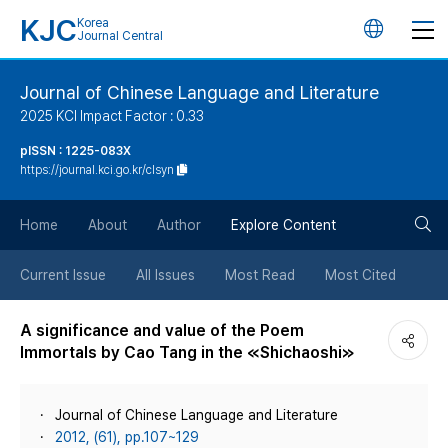
KJC
Korea
언
Journal Central
어
Journal of Chinese Language and Literature
2025 KCI Impact Factor : 0.33
변
pISSN : 1225-083X
https://journal.kci.go.kr/clsyn
경
검
버
Home
About
Author
Explore Content
색
튼
Current Issue
All Issues
Most Read
Most Cited
버
A significance and value of the Poem
Immortals by Cao Tang in the ≪Shichaoshi≫
튼
Journal of Chinese Language and Literature
2012, (61), pp.107~129