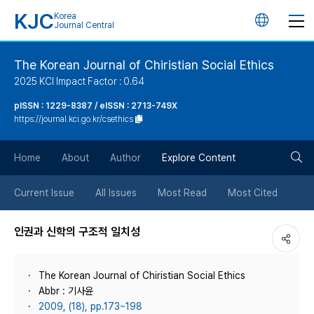
KJC
Korea
언
Journal Central
어
The Korean Journal of Chiristian Social Ethics
2025 KCI Impact Factor : 0.64
변
pISSN : 1229-8387 / eISSN : 2713-749X
https://journal.kci.go.kr/csethics
경
검
버
Home
About
Author
Explore Content
색
튼
Current Issue
All Issues
Most Read
Most Cited
버
인권과 신학의 구조적 일치성
튼
The Korean Journal of Chiristian Social Ethics
Abbr : 기사윤
2009, (18), pp.173~198