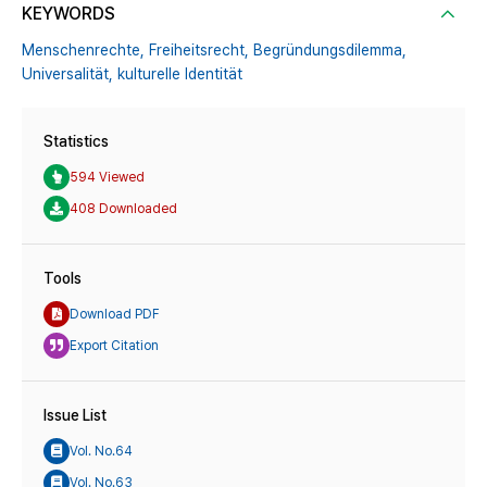
KEYWORDS
Menschenrechte,
Freiheitsrecht,
Begründungsdilemma,
Universalität,
kulturelle Identität
Statistics
594 Viewed
408 Downloaded
Tools
Download PDF
Export Citation
Issue List
Vol. No.64
Vol. No.63