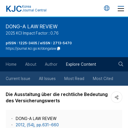
KJC
Korea
언
Journal Central
어
DONG-A LAW REVIEW
2025 KCI Impact Factor : 0.76
변
pISSN : 1225-3405 / eISSN : 2713-5470
https://journal.kci.go.kr/dongalaw
경
검
버
Home
About
Author
Explore Content
색
튼
Current Issue
All Issues
Most Read
Most Cited
버
Die Ausstaltung über die rechtliche Bedeutung
des Versicherungswerts
튼
DONG-A LAW REVIEW
2012, (54), pp.631~660