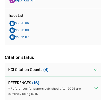
Export Citation
Issue List
Vol. No.89
Vol. No.88
Vol. No.87
Citation status
KCI Citation Counts
(4)
REFERENCES
(16)
* References for papers published after 2025 are
currently being built.