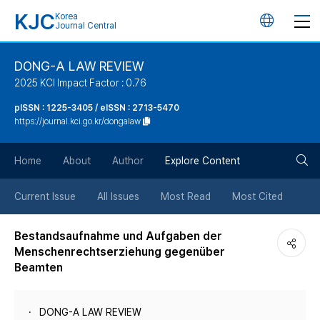
KJC
Korea
언
Journal Central
어
DONG-A LAW REVIEW
2025 KCI Impact Factor : 0.76
변
pISSN : 1225-3405 / eISSN : 2713-5470
https://journal.kci.go.kr/dongalaw
경
검
버
Home
About
Author
Explore Content
색
튼
Current Issue
All Issues
Most Read
Most Cited
버
Bestandsaufnahme und Aufgaben der
Menschenrechtserziehung gegenüber
튼
Beamten
DONG-A LAW REVIEW