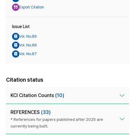
Export Citation
Issue List
Vol. No.89
Vol. No.88
Vol. No.87
Citation status
KCI Citation Counts
(10)
REFERENCES
(33)
* References for papers published after 2025 are
currently being built.