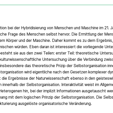
ation bei der Hybridisierung von Menschen und Maschine im 21. J
ntliche Frage des Menschen selbst hervor. Die Ermittlung der M
 dem Körper und der Maschine. Daher kommt es zu dem Ergebnis,
schen würden. Eben daran ist interessiert die vorliegende Unt
teht sie aus den zwei Teilen: erster Teil: theoretische Unters
l: kulturwissenschaftliche Untersuchung über die Verbindung zw
l insbesondere das theoretische Prizip der Selbstorganisation in
storganisation wird eigentliche nach den Gesetzen komplexer d
t die Ergebnisse der Naturwissenschaft ebenso in den geistesw
n innerhalb der Selbstorganisation. Interaktivität weist im Allgem
erogenen hin, bei der implizit Informationen ausgetauscht wer
ang mit dem logischen Prinzip der Selbstorganisation. Die Selbs
ukturierung ausgelöste organisatorische Veränderung.