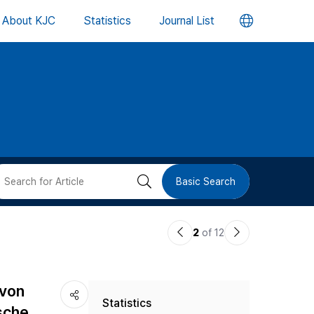
언
About KJC
Statistics
Journal List
어
변
경
버
검
Basic Search
튼
색
이
다
2
of 12
버
전
음
논
논
튼
 von
Statistics
문
문
sche