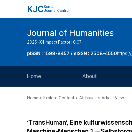
KJC
Korea
Journal Central
Journal of Humanities
2025 KCI Impact Factor : 0.67
pISSN : 1598-8457 / eISSN : 2508-4550
https:/
Home
About
Aims and Scope
Home > Explore Content > All Issues > Article View
Journal Metrics
Editorial Board
‘TransHuman’, Eine kulturwissensc
Journal Staff
Maschine-Menschen 1 －Selbstorgani