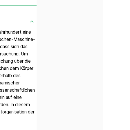
ahrhundert eine
enschen-Maschine-
dass sich das
ersuchung. Um
uchung über die
ischen dem Körper
nerhalb des
ynamischer
issenschaftlichen
ein auf eine
den. In diesem
torganisation der