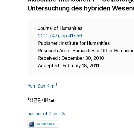
Best Practice
Untersuchung des hybriden Wese
Journal Information
Publisher
Journal of Humanities
Contact Us
2011, (47), pp.41~56
Publisher : Institute for Humanities
Research Area : Humanities > Other Humaniti
Received : December 30, 2010
Accepted : February 18, 2011
1
Yun-Sun Kim
1
성균관대학교
number of Cited : 8
Candidate