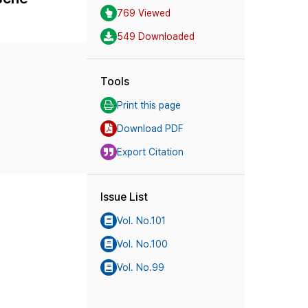
769 Viewed
549 Downloaded
Tools
Print this page
Download PDF
Export Citation
Issue List
Vol. No.101
Vol. No.100
Vol. No.99