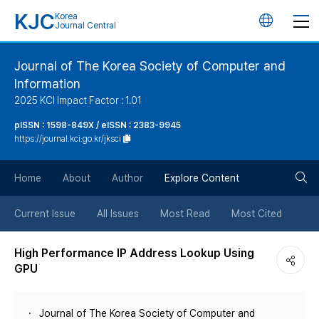
KJC
Korea
언
Journal Central
어
Journal of The Korea Society of Computer and
Information
변
2025 KCI Impact Factor : 1.01
경
pISSN : 1598-849X / eISSN : 2383-9945
https://journal.kci.go.kr/jksci
버
검
Home
About
Author
Explore Content
튼
색
Current Issue
All Issues
Most Read
Most Cited
버
High Performance IP Address Lookup Using
GPU
튼
Journal of The Korea Society of Computer and