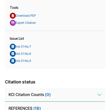
Tools
Download PDF
Export Citation
Issue List
Vol.31 No.7
Vol.31 No.6
Vol.31 No.5
Citation status
KCI Citation Counts
(0)
REFERENCES
(18)