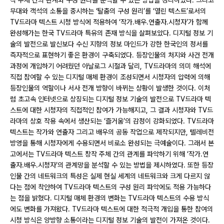
작 주체 간의 관계와 구성 원리를 분석할 수 있는 방법을 정리하였다. 그리고
무대와 객석의 소통을 중시하는 ‘탈춤의 구성 원리’를 ‘열린 텍스트’로서의
TV드라마 텍스트 시청 방식에 적용하여 ‘작가․배우․연출자․시청자’가 함께
완성해가는 한국 TV드라마 특유의 존재 방식을 살펴보았다. 디지털 정보 기
술의 발전으로 발신보다 수신 지향의 정보 마인드가 강한 한국인의 정서를
즉자적으로 표현하기 좋은 환경이 구축되었다. 등장인물의 처지와 사건 전개
과정에 개입하기 어려웠던 아날로그 시절과 달리, TV드라마의 의미 해석에
직접 참여할 수 있는 디지털 매체 환경이 조성되면서 시청자의 압력에 의해
등장인물의 역할이나 서사 전개 방향이 바뀌는 상황이 발생한 것이다. 이처
럼 초고속 인터넷으로 상징되는 디지털 정보 기술의 발전으로 TV드라마 텍
스트에 대한 시청자의 직접적인 참여가 가능해지고, 그 결과 시청자와 TV드
라마의 상호 작용 속에서 생산되는 ‘즐거움’의 감정이 강화되었다. TV드라마
텍스트는 작가와 연출자 그리고 배우의 공동 작업으로 제작되지만, 텔레비전
방영을 통해 시청자에게 수용되면서 비로소 완성되는 극예술이다. 그래서 본
고에서는 TV드라마 텍스트 창작 주체 간의 관계를 파악하기 위해 ‘작가․연
출자․배우․시청자’의 관계망을 분석할 수 있는 방법을 제시하였다. 또한 등장
인물 간의 네트워크의 특성은 실제 현실 세계의 네트워크와 크게 다르지 않
다는 점에 착안하여 TV드라마 텍스트의 구성 원리 파악에도 적용 가능하다
는 점을 밝혔다. 디지털 매체 환경의 변화는 TV드라마 텍스트의 수용 방식
에도 변화를 가져왔다. TV드라마 텍스트에 대한 적극적 개입을 통한 참여의
시청 방식은 양방향 소통이라는 디지털 정보 기술의 발전이 가져온 것이다.