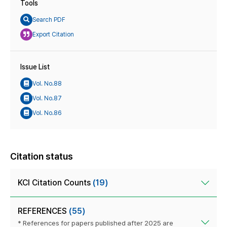
Tools
Search PDF
Export Citation
Issue List
Vol. No.88
Vol. No.87
Vol. No.86
Citation status
KCI Citation Counts
(19)
REFERENCES
(55)
* References for papers published after 2025 are