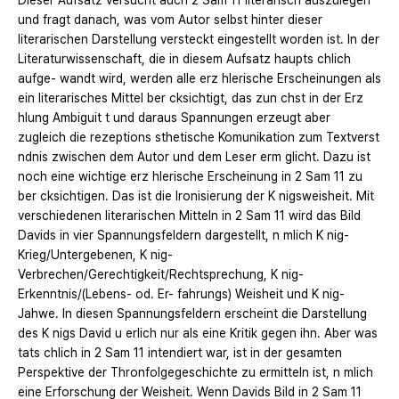
Dieser Aufsatz versucht auch 2 Sam 11 literarisch auszulegen
und fragt danach, was vom Autor selbst hinter dieser
literarischen Darstellung versteckt eingestellt worden ist. In der
Literaturwissenschaft, die in diesem Aufsatz haupts chlich
aufge- wandt wird, werden alle erz hlerische Erscheinungen als
ein literarisches Mittel ber cksichtigt, das zun chst in der Erz
hlung Ambiguit t und daraus Spannungen erzeugt aber
zugleich die rezeptions sthetische Komunikation zum Textverst
ndnis zwischen dem Autor und dem Leser erm glicht. Dazu ist
noch eine wichtige erz hlerische Erscheinung in 2 Sam 11 zu
ber cksichtigen. Das ist die Ironisierung der K nigsweisheit. Mit
verschiedenen literarischen Mitteln in 2 Sam 11 wird das Bild
Davids in vier Spannungsfeldern dargestellt, n mlich K nig-
Krieg/Untergebenen, K nig-
Verbrechen/Gerechtigkeit/Rechtsprechung, K nig-
Erkenntnis/(Lebens- od. Er- fahrungs) Weisheit und K nig-
Jahwe. In diesen Spannungsfeldern erscheint die Darstellung
des K nigs David u erlich nur als eine Kritik gegen ihn. Aber was
tats chlich in 2 Sam 11 intendiert war, ist in der gesamten
Perspektive der Thronfolgegeschichte zu ermitteln ist, n mlich
eine Erforschung der Weisheit. Wenn Davids Bild in 2 Sam 11