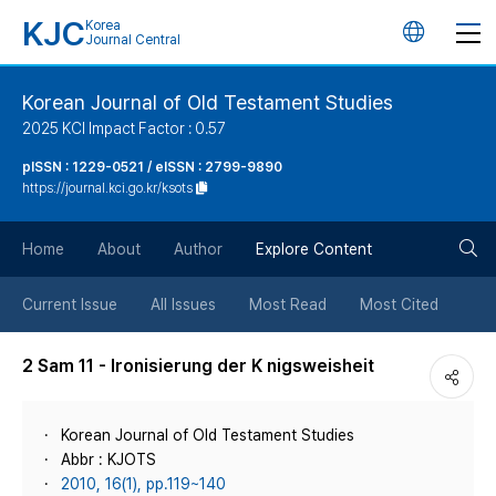
KJC
Korea
언
Journal Central
어
Korean Journal of Old Testament Studies
2025 KCI Impact Factor : 0.57
변
pISSN : 1229-0521 / eISSN : 2799-9890
https://journal.kci.go.kr/ksots
경
검
버
Home
About
Author
Explore Content
색
튼
Current Issue
All Issues
Most Read
Most Cited
버
2 Sam 11 - Ironisierung der K nigsweisheit
튼
Korean Journal of Old Testament Studies
Abbr : KJOTS
2010, 16(1), pp.119~140