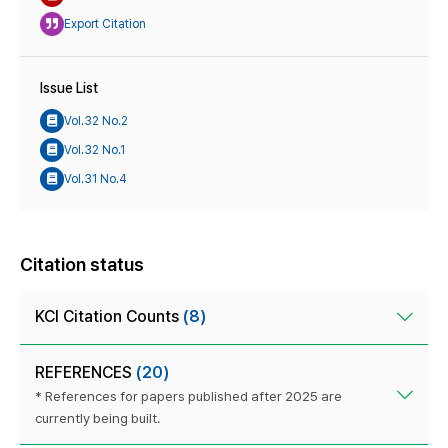
Export Citation
Issue List
Vol.32 No.2
Vol.32 No.1
Vol.31 No.4
Citation status
KCI Citation Counts
(8)
REFERENCES
(20)
* References for papers published after 2025 are
currently being built.