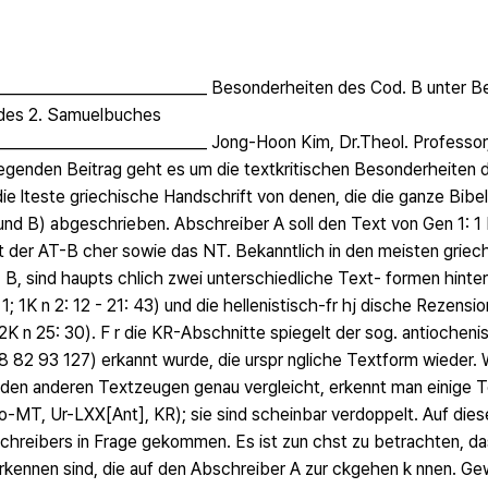
_____________________________ Besonderheiten des Cod. B unter B
 des 2. Samuelbuches
_____________________________ Jong-Hoon Kim, Dr.Theol. Professo
iegenden Beitrag geht es um die textkritischen Besonderheiten
ie lteste griechische Handschrift von denen, die die ganze Bibel
nd B) abgeschrieben. Abschreiber A soll den Text von Gen 1: 1 b
 der AT-B cher sowie das NT. Bekanntlich in den meisten griec
 B, sind haupts chlich zwei unterschiedliche Text- formen hinte
; 1K n 2: 12 - 21: 43) und die hellenistisch-fr hj dische Rezensio
- 2K n 25: 30). F r die KR-Abschnitte spiegelt der sog. antiochen
108 82 93 127) erkannt wurde, die urspr ngliche Textform wieder
 den anderen Textzeugen genau vergleicht, erkennt man einige 
o-MT, Ur-LXX[Ant], KR); sie sind scheinbar verdoppelt. Auf di
schreibers in Frage gekommen. Es ist zun chst zu betrachten, da
 erkennen sind, die auf den Abschreiber A zur ckgehen k nnen. G