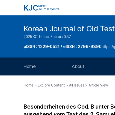
KJC
Korea
Journal Central
Korean Journal of Old Tes
2025 KCI Impact Factor : 0.57
pISSN : 1229-0521 / eISSN : 2799-9890
https://
Home
About
Aims and Scope
Home > Explore Content > All Issues > Article View
Journal Metrics
Editorial Board
Besonderheiten des Cod. B unter B
Journal Staff
ausgehend vom Text des 2. Samue