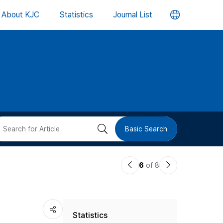
언
About KJC
Statistics
Journal List
어
변
경
버
검
Basic Search
튼
색
이
다
6
of 8
버
전
음
논
논
튼
Statistics
문
문