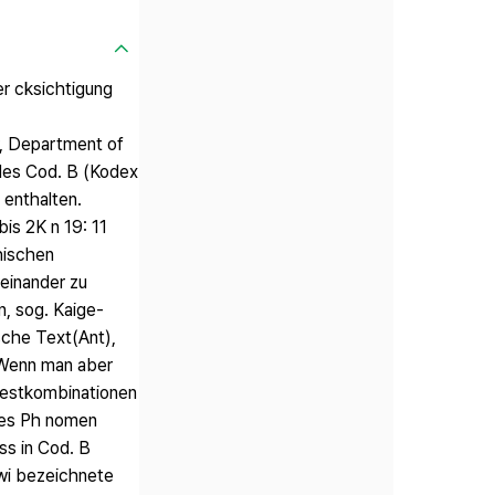
er cksichtigung
r, Department of
 des Cod. B (Kodex
 enthalten.
is 2K n 19: 11
hischen
reinander zu
n, sog. Kaige-
ische Text(Ant),
. Wenn man aber
Testkombinationen
eses Ph nomen
ss in Cod. B
ewi bezeichnete