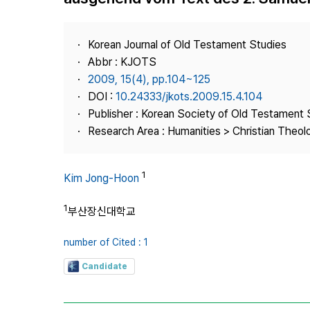
Best Practice
Journal Information
Korean Journal of Old Testament Studies
Publisher
Abbr : KJOTS
2009, 15(4), pp.104~125
Contact Us
DOI :
10.24333/jkots.2009.15.4.104
Publisher : Korean Society of Old Testament 
Research Area : Humanities > Christian Theol
1
Kim Jong-Hoon
1
부산장신대학교
number of Cited : 1
Candidate