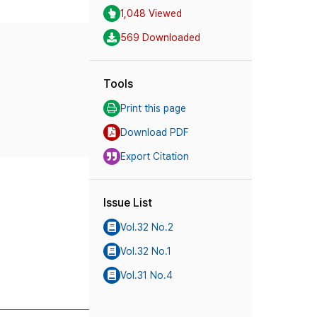
1,048 Viewed
569 Downloaded
Tools
Print this page
Download PDF
Export Citation
Issue List
Vol.32 No.2
Vol.32 No.1
Vol.31 No.4