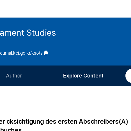
tament Studies
journal.kci.go.kr/ksots
Author
Explore Content
Information for Authors
Current Issue
Review Process
All Issues
Editorial Policy
Most Read
er cksichtigung des ersten Abschreibers(A)
Article Processing Charge
Most Cited
lbuches