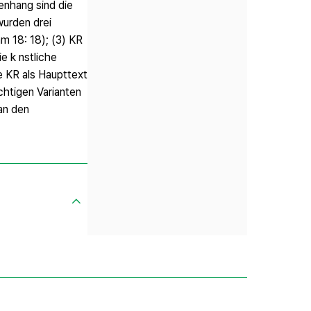
enhang sind die
wurden drei
m 18: 18); (3) KR
e k nstliche
e KR als Haupttext
chtigen Varianten
an den