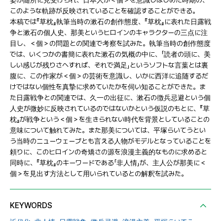
姿が随所に見受けられ、日本人が＜個＞を意識しはじめた時期の、
このような軌跡が反映されていることを確認することができる。
本稿では『草枕』執筆当時の漱石の創作態度、『草枕』に表れた日露戦
争と漱石の個人史、那美というヒロインのキャラクターの三点に注
目し、＜個＞の問題との関連で考察を試みた。執筆当時の創作態度
では、いくつかの書簡に表れた漱石の気概の中に、「読者の頭に、美
しい感じが残りさへすれば、それで満足」というソフトな言葉とは裏
腹に、この作家が＜個＞の芸術を意識し、いかに西洋に追随するだ
けではない個性を真摯に求めていたかを伺い知ることができた。ま
た日露戦争との関連では、久一の出征に、漱石の徴兵忌避という個
人史が微妙に反映されているのではないかという仮説のもとに、『草
枕』が戦争という＜個＞を生きられない時代を背景としていることの
意味について触れてみた。また那美については、平塚らいてうとい
う当時のニューウェーブとも言える人物がモデルとなっていることを
頼りに、このヒロインの奇矯さの源を浪漫主義的なものに求めると
同時に、『草枕』のキーワードである「非人情」が、主人公が那美に＜
個＞を見出す方法として用いられているとの解釈を試みた。
KEYWORDS