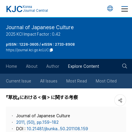
KJC
Korea
언
Journal Central
어
Journal of Japanese Culture
2025 KCI Impact Factor : 0.42
변
pISSN : 1226-3605 / eISSN : 2733-8908
https://journal.kci.go.kr/JJC
경
검
버
Home
About
Author
Explore Content
색
튼
Current Issue
All Issues
Most Read
Most Cited
버
『草枕』における＜個＞に関する考察
튼
Journal of Japanese Culture
2011, (50), pp.159~182
DOI :
10.21481/jbunka..50.201108.159