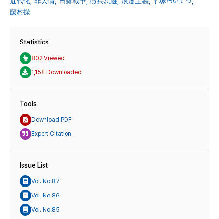
近代化,
非人情,
日露戦争,
徴兵忌避,
浪漫主義,
平塚らいてう,
藤村操
Statistics
802 Viewed
1,158 Downloaded
Tools
Download PDF
Export Citation
Issue List
Vol. No.87
Vol. No.86
Vol. No.85