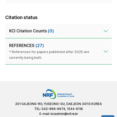
Citation status
KCI Citation Counts
(0)
REFERENCES
(27)
* References for papers published after 2025 are
currently being built.
201 GAJEONG-RO, YUSEONG-GU, DAEJEON 34113 KOREA
TEL: 042-869-6674, 1544-6118
E-mail:
kciadmin@nrf.re.kr