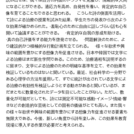
読み出せば、我々は自分の内面のトラウマを克服し、情緒的な人間
になることができる。適応力を高め、自発性を養い、肯定的な自己
像を育てることもできると思われる。 こうした詩の側面を活用し
て詩による治療の授業を試みた結果、学生たちの発表から次のよう
な効果が確かめられた。·羞恥心のために自由に話しづらい話も心を
開いて論議することができる。 ·肯定的な自我の形成を助ける。
·真の自己評価をする能力を啓発させる。 ·問題解決のために、よ
り建設的かつ積極的な行動計画を立てられる。 ·様々な欲求や興
味の範囲を豊かにする想像力を促進させる。日本や韓国では文学に
よる治療はまだ新生学問である。このため、治療過程を説明するの
に留まり、文学による治療のための明確な基準を立て、その効果を
検証しているものはないと聞いている。最近、社会科学の一分野で
ある心理学の方法を援用して、すでに統計が出されている文学によ
る治療の有効性を検証しようとする動きがあると聞いているが、ま
だまともに数量化されたデータを目にしたことがない。ただし、数
量化が可能だとしても、詩には測定不可能な感動·イメージ·情緒·響
きなどの創造的な芸術としての固有の価値がとても高い。また我々
の様々な欲求や興味の範囲を豊かにする想像力を促進させる要素も
無限大である。今後、新しい角度から詩を楽しみ、この効果を教育
現場に導入する作業が必要だと考えられる。