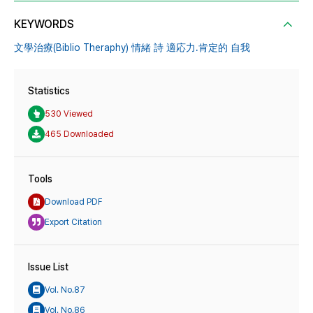
KEYWORDS
文學治療(Biblio Theraphy) 情緒 詩 適応力․肯定的 自我
Statistics
530 Viewed
465 Downloaded
Tools
Download PDF
Export Citation
Issue List
Vol. No.87
Vol. No.86