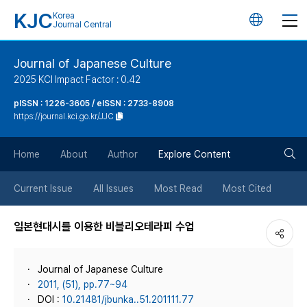
KJC
Korea
언
Journal Central
어
Journal of Japanese Culture
2025 KCI Impact Factor : 0.42
변
pISSN : 1226-3605 / eISSN : 2733-8908
https://journal.kci.go.kr/JJC
경
검
버
Home
About
Author
Explore Content
색
튼
Current Issue
All Issues
Most Read
Most Cited
버
일본현대시를 이용한 비블리오테라피 수업
튼
Journal of Japanese Culture
2011, (51), pp.77~94
DOI :
10.21481/jbunka..51.201111.77