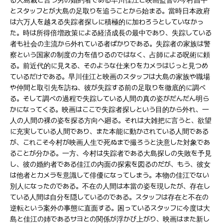
る大島裁と言う男の婚約者である早川佳江と映画監督の今村昌平
とスタッフとが大島の足取りを追うことから始まる。當時日本政府
は六万人を越える失踪者探しに積極的に加わろうとしていなかっ
た。時は所得倍増政策による経済成長の最中であり、失踪している
者も社会の主流から外れている者ばかりである。失踪者の家族は警
察という国家の制度の力を借りるのではなく、占師による呪術に頼
る。前近代的に見える、そのような仕来りをカメラはじっと見つめ
ているだけである。早川佳江と映画のスタッフは大島の家族や職場
や仲間と取引先を訪ね、彼が失踪する前の足取りを徹底的に調べ
る。そして調べの過程で失踪している人間の真の姿がだんだん明ら
かになってくる。映画はここで失踪者探しという目的から外れ、一
人の人間の裸の姿を探る方向へ廻る。それは大雑把に言うと、欲望
に充実している人間であり、また本能に動かされている人間である
が、これこそ今村が映画人生で死ぬまで撮ろうと決意した対象であ
ることが分かる。一方、今村は失踪者である大島探しの失敗を予見
し、彼の婚約者である佳江の内面の探索を図るのだが、もう、彼女
は他者とカメラを意識して俳優になってしまう。本物の佳江でない
別人になったのである。不在の人間は本當の姿を現したが、存在し
ている人間は自分を隠しているのである。スタッフは存在と不在の
逆転という案外の事態に直面する。困っているスタッフに今度は大
島と佳江の姉であるサヨとの関係が浮かび上がり、映画はまた新し