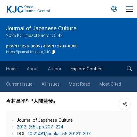
KJC
Korea
언
Journal Central
어
Journal of Japanese Culture
2025 KCI Impact Factor : 0.42
변
pISSN : 1226-3605 / eISSN : 2733-8908
https://journal.kci.go.kr/JJC
경
검
버
Home
About
Author
Explore Content
색
튼
Current Issue
All Issues
Most Read
Most Cited
버
今村昌平의 『人間蒸發』
튼
Journal of Japanese Culture
2012, (55), pp.207~224
DOI :
10.21481/jbunka..55.201211.207