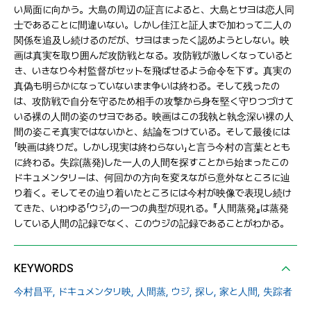
い局面に向かう。大島の周辺の証言によると、大島とサヨは恋人同
士であることに間違いない。しかし佳江と証人まで加わって二人の
関係を追及し続けるのだが、サヨはまったく認めようとしない。映
画は真実を取り囲んだ攻防戦となる。攻防戦が激しくなっていると
き、いきなり今村監督がセットを飛ばせるよう命令を下す。真実の
真偽も明らかになっていないまま争いは終わる。そして残ったの
は、攻防戦で自分を守るため相手の攻撃から身を堅く守りつづけて
いる裸の人間の姿のサヨである。映画はこの我執と執念深い裸の人
間の姿こそ真実ではないかと、結論をつけている。そして最後には
「映画は終りだ。しかし現実は終わらない」と言う今村の言葉ととも
に終わる。失踪(蒸発)した一人の人間を探すことから始まったこの
ドキュメンタリーは、何回かの方向を変えながら意外なところに辿
り着く。そしてその辿り着いたところには今村が映像で表現し続け
てきた、いわゆる「ウジ」の一つの典型が現れる。『人間蒸発』は蒸発
している人間の記録でなく、このウジの記録であることがわかる。
KEYWORDS
今村昌平,
ドキュメンタリ映,
人間蒸,
ウジ,
探し,
家と人間,
失踪者