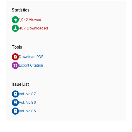
Statistics
1,042 Viewed
487 Downloaded
Tools
Download PDF
Export Citation
Issue List
Vol. No.87
Vol. No.86
Vol. No.85