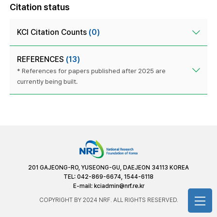
Citation status
KCI Citation Counts
(0)
REFERENCES
(13)
* References for papers published after 2025 are
currently being built.
201 GAJEONG-RO, YUSEONG-GU, DAEJEON 34113 KOREA
TEL: 042-869-6674, 1544-6118
E-mail:
kciadmin@nrf.re.kr
COPYRIGHT BY 2024 NRF. ALL RIGHTS RESERVED.