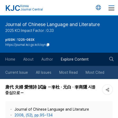
KJC
Korea
언
Journal Central
어
Journal of Chinese Language and Literature
2025 KCI Impact Factor : 0.33
변
pISSN : 1225-083X
https://journal.kci.go.kr/clsyn
경
검
버
Home
About
Author
Explore Content
색
튼
Current Issue
All Issues
Most Read
Most Cited
버
唐代 夫婦 愛情詩 試論 －李杜 · 元白 · 李商隱 시를
중심으로－
튼
Journal of Chinese Language and Literature
2008, (52), pp.95~134