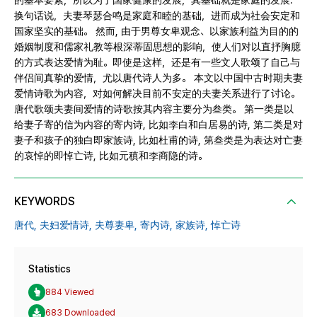
的基本要素，所以为了国家健康的发展，其基础就是家庭的发展.
换句话说，夫妻琴瑟合鸣是家庭和睦的基础，进而成为社会安定和
国家坚实的基础。 然而, 由于男尊女卑观念、以家族利益为目的的
婚姻制度和儒家礼教等根深蒂固思想的影响，使人们对以直抒胸臆
的方式表达爱情为耻。即使是这样，还是有一些文人歌颂了自己与
伴侣间真挚的爱情，尤以唐代诗人为多。 本文以中国中古时期夫妻
爱情诗歌为内容，对如何解决目前不安定的夫妻关系进行了讨论。
唐代歌颂夫妻间爱情的诗歌按其内容主要分为叁类。 第一类是以
给妻子寄的信为内容的寄内诗, 比如李白和白居易的诗, 第二类是对
妻子和孩子的独白即家族诗, 比如杜甫的诗, 第叁类是为表达对亡妻
的哀悼的即悼亡诗, 比如元稹和李商隐的诗。
KEYWORDS
唐代,
夫妇爱情诗,
夫尊妻卑,
寄内诗,
家族诗,
悼亡诗
Statistics
884 Viewed
683 Downloaded