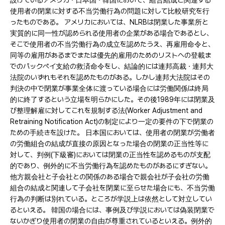
設けているアメリカㆍ日本国ㆍ韓国において、組合結成と関連する
使用者の閉業に対する不当労働行為の問題に対して比較研究を行
ったものである。 アメリカにおいては、NLRBは閉業した事業所と
実質的に同一性が認められる使用者の企業がある場合であるとし、
そこで使用者の不当労働行為の成立を認めたうえ、再雇用命令と、
同等の雇用があるまでまたは優先的雇用のためのリストへの登載ま
でのパックペイ支給の救済命令をし、結論的には連邦高裁ㆍ連邦大
法院のいずれもそれを認めたものがある。しかし連邦大法院はその
判決の中で閉業が事業全体に渡っている場合には労働関係は終局
的に終了するという立場を明らかにした。その後1989年には閉業及
び整理解雇に対してこれを規制する法(Worker Adjustment and
Retraining Notification Act)の制定により一定の要件の下で閉業の
ための手続きを設けた。 日本国においては、使用者の閉業が労働者
の労働組合の結成が直接の原因となった場合の閉業の正当性等に
対して、判例(下級審)においては閉業の正当性を認めるものが支配
的であり、例外的に不当労働行為を認めたものがあるにすぎない。
他方親会社と子会社との関係のある場合で親会社が子会社の労働
組合の結成と関連して子会社を閉業に至らせた場合にも、不当労働
行為の判断は別れている。ところが学説上は依然として対立してい
るといえる。 韓国の場合には、事例及び学説においては偽装閉業で
ないかぎり使用者の閉業の自由が尊重されているといえる。例外的