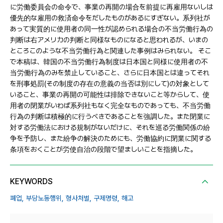
に労働委員会の命令で、事業の再開の場合を前提に再雇用ないしは
優先的な雇用の救済命令をだしたものがあるにすぎない。系列社が
あって実質的に使用者の同一性が認められる場合の不当労働行為の
判断は右アメリカの判断と同様なものになると思われるが、いまの
ところこのような不当労働行為と関連した事例はみられない。 そこ
で本稿は、韓国の不当労働行為制度は日本国と同様に使用者の不
当労働行為のみを禁止していること、さらに日本国とは違ってそれ
を刑事処罰(その制度の存在の意義の当否は別にして)の対象として
いること、事業の再開の可能性は排除できないこと等からして、使
用者の閉業がいわば系列社もなく完全なものであっても、不当労働
行為の判断は積極的に行うべきであることを強調した。また閉業に
対する労働法における規制がないだけに、それを巡る労働関係の紛
争を予防し、また紛争の解決のためにも、労働協約に閉業に関する
条項をおくことが労使自治の段階で望ましいことを指摘した。
KEYWORDS
폐업,
부당노동행위,
형사처벌,
구제명령,
해고