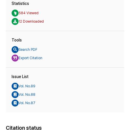
Statistics
584 Viewed
12 Downloaded
Tools
Search PDF
Export Citation
Issue List
Vol. No.89
Vol. No.88
Vol. No.87
Citation status