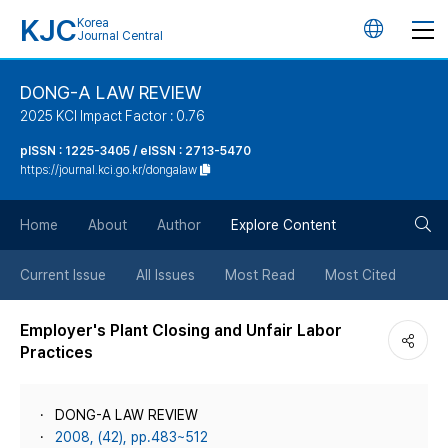
KJC
Korea
언
Journal Central
어
DONG-A LAW REVIEW
2025 KCI Impact Factor : 0.76
변
pISSN : 1225-3405 / eISSN : 2713-5470
https://journal.kci.go.kr/dongalaw
경
검
버
Home
About
Author
Explore Content
색
튼
Current Issue
All Issues
Most Read
Most Cited
버
Employer's Plant Closing and Unfair Labor
Practices
튼
DONG-A LAW REVIEW
2008, (42), pp.483~512