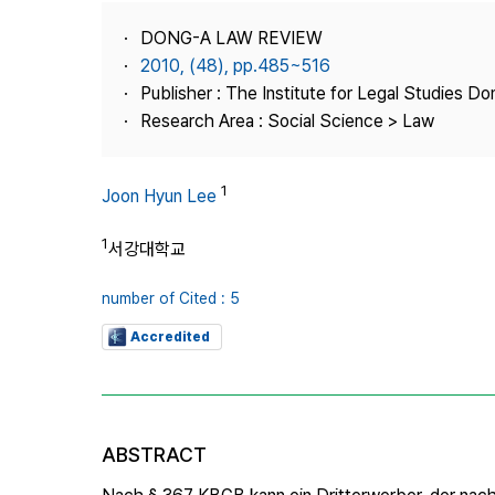
Best Practice
DONG-A LAW REVIEW
Journal Information
2010, (48), pp.485~516
Publisher
Publisher : The Institute for Legal Studies Do
Research Area : Social Science > Law
Contact Us
1
Joon Hyun Lee
1
서강대학교
number of Cited : 5
Accredited
ABSTRACT