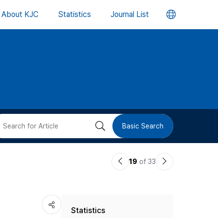
언
About KJC
Statistics
Journal List
어
변
경
버
검
Basic Search
튼
색
이
다
19
of 33
버
전
음
논
논
튼
Statistics
문
문