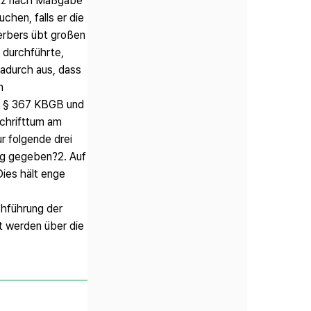
atz nach Maßgabe
hen, falls er die
erbers übt großen
 durchführte,
dadurch aus, dass
n
s § 367 KBGB und
Schrifttum am
r folgende drei
ung gegeben?2. Auf
ies hält enge
chführung der
t werden über die