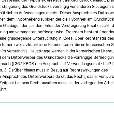
h Bestellung der Hypothek ein Recht am Grundstück erlangt, Er
steigerung des Grundstücks vorrangig vor anderen Gläubigern suc
 nützlichen Aufwendungen macht. Dieser Anspruch des Dritterw
chen dem Hypothekengläubiger, der die Hypothek am Grundstück
Gläubiger, der aus dem Erlös der Versteigerung Ersatz sucht, 
rung am vorrangsten befriedigt wird. Trotzdem besteht über de
eine grundlegende Untersuchung in Korea. Über Rechtsnatur de
ferner zwei zivilrechtliche Kommentaren, die im koreanischen 
 im Verständnis. Heutzutage werden in der koreanischen Literatu
rd dem Dritterwerber des Grundstücks die vorrangige Befriedig
der nach § 367 KBGB den Anspruch auf Verwendungsersatz hat? D
s. 3. Darüber hinaus muss in Bezug auf Rechtswirkungen des
 Anspruch des Dritterwerbers durch das Recht, das er vor Dur
eitpunkt er sein Recht ausüben muss. In der vorliegenden Arbei
ührt.