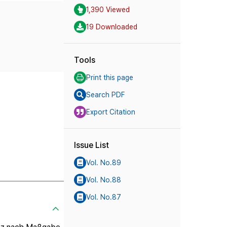
1,390 Viewed
19 Downloaded
Tools
Print this page
Search PDF
Export Citation
Issue List
Vol. No.89
Vol. No.88
Vol. No.87