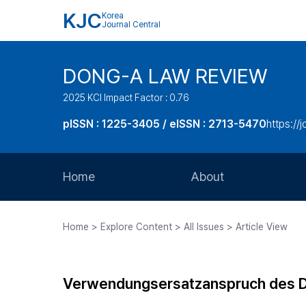
KJC
Korea
Journal Central
DONG-A LAW REVIEW
2025 KCI Impact Factor : 0.76
pISSN : 1225-3405 / eISSN : 2713-5470
https://
Home
About
Aims and Scope
Home > Explore Content > All Issues > Article View
Journal Metrics
Editorial Board
Verwendungsersatzanspruch des D
Journal Staff