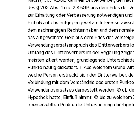
Nach § 367 KBGB kann ein Dritterwerber, der nac
des § 203 Abs. 1 und 2 KBGB aus dem Erlös der Ver
zur Erhaltung oder Verbesserung notwendigen und
Einfluß auf das entgegengesetzte Interesse zwis
dem nachrangigen Rechtsinhaber, und dem nomalen 
das aufgewandte Geld aus dem Erlös der Versteige
Verwendungsersatzanspruch des Dritterwerbers k
Umfang des Dritterwerbers im der Regelung zeigen 
meisten zitiert werden, grundlegende Unterschiede
Punkte haufig diskutiert. 1. Aus welchem Grund wi
weche Person erstreckt sich der Dritterwerber, 
Verbindung mit dem Verständnis des ersten Punkte
Verwendungsersatzes dargestellt werden, ① ob der
Hypothek hatte, Einfluß nimmt, ② bis zu welchem Z
oben erzählten Punkte die Untersuchung durchgef