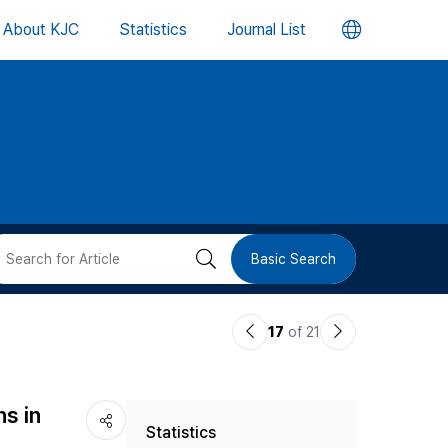
언
About KJC
Statistics
Journal List
어
변
경
버
검
Basic Search
튼
색
이
다
17
of 21
버
전
음
논
논
튼
s in
Statistics
문
문