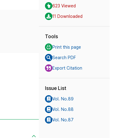
623 Viewed
11 Downloaded
Tools
Print this page
Search PDF
Export Citation
Issue List
Vol. No.89
Vol. No.88
Vol. No.87