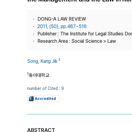
Best Practice
Journal Information
DONG-A LAW REVIEW
Publisher
2011, (50), pp.487~516
Publisher : The Institute for Legal Studies Do
Contact Us
Research Area : Social Science > Law
1
Song, Kang Jik
1
동아대학교
number of Cited : 9
Accredited
ABSTRACT