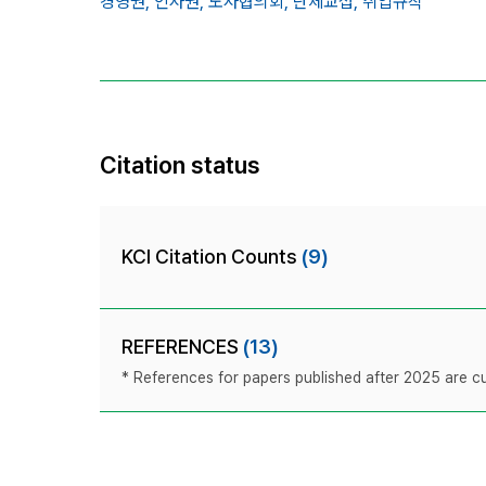
경영권,
인사권,
노사협의회,
단체교섭,
취업규칙
Citation status
KCI Citation Counts
(9)
REFERENCES
(13)
* References for papers published after 2025 are cur