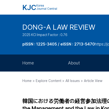
KJC
Korea
Journal Central
DONG-A LAW REVIEW
2025 KCI Impact Factor : 0.76
pISSN : 1225-3405 / eISSN : 2713-5470
https://
Home
About
Aims and Scope
Home > Explore Content > All Issues > Article View
Journal Metrics
Editorial Board
韓国における労働者の経営参加法理の在り方 A Dir
Journal Staff
the Management and the Law in Ko