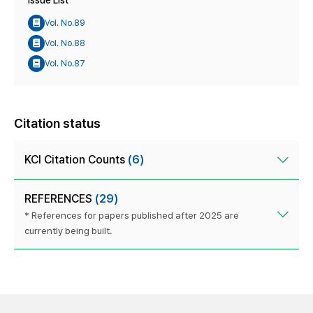
Issue List
Vol. No.89
Vol. No.88
Vol. No.87
Citation status
KCI Citation Counts
(6)
REFERENCES
(29)
* References for papers published after 2025 are
currently being built.