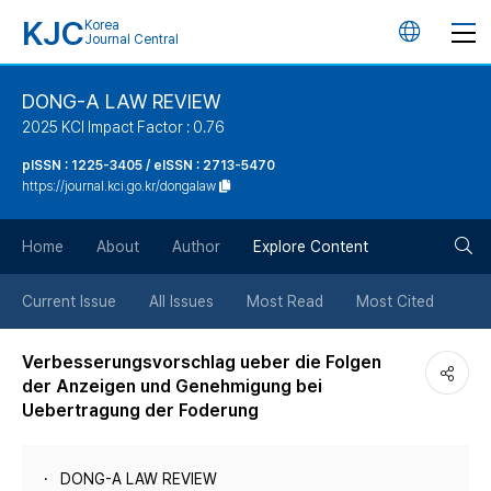
KJC
Korea
언
Journal Central
어
DONG-A LAW REVIEW
2025 KCI Impact Factor : 0.76
변
pISSN : 1225-3405 / eISSN : 2713-5470
https://journal.kci.go.kr/dongalaw
경
검
버
Home
About
Author
Explore Content
색
튼
Current Issue
All Issues
Most Read
Most Cited
버
Verbesserungsvorschlag ueber die Folgen
der Anzeigen und Genehmigung bei
튼
Uebertragung der Foderung
DONG-A LAW REVIEW