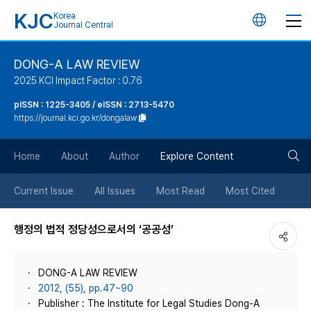
KJC
Korea
언
Journal Central
어
DONG-A LAW REVIEW
2025 KCI Impact Factor : 0.76
변
pISSN : 1225-3405 / eISSN : 2713-5470
https://journal.kci.go.kr/dongalaw
경
검
버
Home
About
Author
Explore Content
색
튼
Current Issue
All Issues
Most Read
Most Cited
버
행정의 법적 정당성으로서의 ‘공공성’
튼
DONG-A LAW REVIEW
2012, (55), pp.47~90
Publisher : The Institute for Legal Studies Dong-A