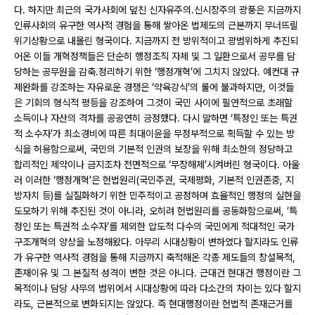
다. 하지만 최근의 국가사회에 덮친 신자유주의․신시장주의 광풍은 지금까지
인류사회의 유구한 역사적 경험을 통해 쌓아온 법제도의 근본까지 무너뜨릴
위기상황으로 내몰린 형국이다. 지금까지 전 방위적이고 광범위하게 추진되
어온 이들 개혁정책들은 단순히 행정조직 자체 및 그 일환으로서 공무를 담
당하는 공무원을 감축․정리하기 위한 ‘행정개혁’에 그치지 않았다. 예컨대 규
제완화를 강조하는 자유로운 경쟁은 ‘약육강식’의 룰에 불과하지만, 이것들
은 기회의 형식적 평등을 강조하여 그것이 국민 사이에 필연적으로 초래할
소득이나 자산의 격차를 공공연히 긍정했다. 다시 말하면 ‘특정인 또는 특권
적 소수자’가 최소경비에 따른 최대이윤을 무정부적으로 획득할 수 있는 방
식을 허용함으로써, 국민의 기본적 인권의 보장을 위해 최소한의 정당하고
합리적인 제약이나 금지조차 전면적으로 ‘무장해제’시켜버린 형국이다. 아울
러 이러한 ‘행정개혁’은 헌법원리(국민주권, 국제평화, 기본적 인권존중, 지
방자치 등)를 실질화하기 위한 민주적이고 공정하며 효율적인 행정의 실현을
도모하기 위해 추진된 것이 아니라, 오히려 헌법원리를 공동화함으로써, ‘특
정인 또는 특권적 소수자’를 제외한 압도적 다수의 국민에게 적대적인 국가
구조개혁의 양상을 노정해왔다. 아무리 시대상황이 변하였다 할지라도 인류
가 유구한 역사적 경험을 통해 지금까지 축적해온 각종 제도들의 창설목적,
존재이유 및 그 본질적 성격이 변한 것은 아니다. 근대건 현대건 행정이란 그
목적이나 담당 사무의 범위에서 시대상황에 따라 다소간의 차이는 있다 할지
라도, 근본적으로 변화되지는 않았다. 즉 현대행정이란 헌법적 존재근거를