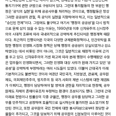
시 근대헌법과 근본적인 차이가 없으며, 현대헌법 또한 기본적 인권선언과
통치기구에 관한 규범으로 구성되어 있다. 그런데 통치활동의 한 부분인 행
정은 ‘공익의 실현’을 위해 공공사무를 처리하는 것이므로, 행정활동은 항상
그러한 공공성의 관철, 즉 공익의 실현을 지향하여야 하고, 이는 일반적으로
“승인된 전제”이다. 그럼에도 불구하고 여기서 ‘행정의 공공성’을 다시 법적
으로 문제 삼지 않을 수 없는 이유는, 1990년대 이후 신자유주의․신시장주
의의 시대적 조류에 따라 국내외적으로 강력하게 추진되어온 행정개혁 때문
이다. 최근까지 진행되어온 각국의 다양한 규제완화정책이나, 민간위탁을 포
함한 행정의 민영화․시장화 정책은 당해 행정의 공공성이 상실되었거나 감소
하였다는 데서 비롯된 것이 아니라, 그것은 일반적으로 재정적 이유에 근거
를 두고 있다. 신자유주의의 거센 파고에 따라 본래 행정이 수행해왔던 수많
은 업무들이 민영화되면서, 그러한 민영화 대상 사무가 원래 가지고 있던 ‘공
공성’을 강력하게 부정하려는 여러 시도들이 있었다. 더불어 근대국가 이래
기본적이고도 불변적인 것이라 여겼던 국민국가, 지방분권, 관료제, 공무원
제도, 의회제민주주의, 법치주의 등 국가․사회의 제반 시스템에 대한 재검토
가 이뤄지고, 행정이 담당하여야 할 영역과 권한을 자의적으로 한정해, 공무
원제도 자체의 존재이유조차 부정하는 환경이 조성되기도 했다. 그런데 근대
이래로 헌법이나 법률상의 각종 규율은, 행정이 공무를 담당하고 그러한 공
무를 민주적이고 공정하며 효율적으로 실시하는데 불가피한 요소였기에 창
안된 것이고, 또한 공무원의 국민 전체에 대한 봉사자성으로부터 정당한 규
율들이 추가되고, 그것을 담보하기 위해 공무원의 신분보장이 이루어진 것이