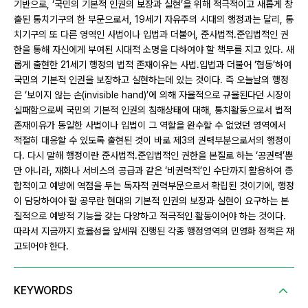
기반으로, ‘국민의 기본적 인권의 보장과 실현’을 위해 적극적이고 새롭게 창
출된 통치기구의 한 부문으로서, 19세기 자유주의 시대의 행정과는 달리, 통
치기구의 또 다른 영역인 사법이나 입법과 더불어, 준사법적․준입법적인 권
한을 통해 자신에게 부여된 시대적 소명을 다하여야 할 책무를 지고 있다. 새
롭게 출현한 21세기 행정의 법적 존재이유는 사법․입법과 더불어 ‘협동’하여
국민의 기본적 인권을 보장하고 실현하는데 있는 것이다. 즉 오늘날의 행정
은 ‘보이지 않는 손(invisible hand)’에 의해 자율적으로 규율된다던 시장이
실패함으로써 국민의 기본적 인권의 침해상태에 대해, 통치활동으로서 법적
존재이유가 동일한 사법이나 입법이 그 역할을 완수할 수 없었던 영역에서
적절히 대응할 수 있도록 출현된 것이 바로 제3의 권력부분으로서의 행정이
다. 다시 말해 행정이란 준사법적․준입법적인 권한을 본질로 하는 ‘공권력’뿐
만 아니라, 재화나 서비스의 공급과 같은 ‘비권력적’인 수단까지 활용하여 종
합적이고 예방에 역점을 두는 독자적 권력부문으로서 확립된 것이기에, 행정
이 담당하여야 할 공무란 현대의 기본적 인권의 보장과 실현이 요구하는 본
질적으로 예방적 기능을 갖는 다양하고 적극적인 활동이어야 하는 것이다.
따라서 지금까지 효율성을 앞세워 진행된 각종 행정영역의 민영화 정책은 재
고되어야 한다.
KEYWORDS