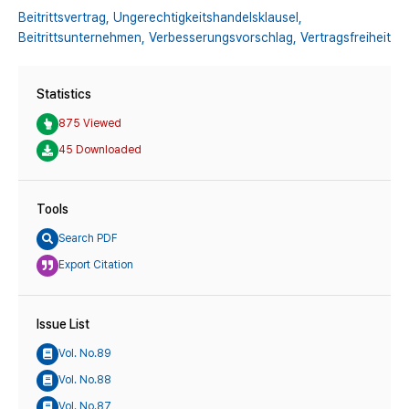
Beitrittsvertrag,
Ungerechtigkeitshandelsklausel,
Beitrittsunternehmen,
Verbesserungsvorschlag,
Vertragsfreiheit
Statistics
875 Viewed
45 Downloaded
Tools
Search PDF
Export Citation
Issue List
Vol. No.89
Vol. No.88
Vol. No.87