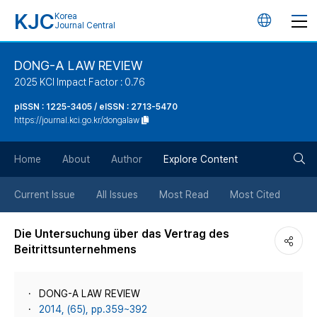
KJC
Korea
언
Journal Central
어
DONG-A LAW REVIEW
2025 KCI Impact Factor : 0.76
변
pISSN : 1225-3405 / eISSN : 2713-5470
https://journal.kci.go.kr/dongalaw
경
검
버
Home
About
Author
Explore Content
색
튼
Current Issue
All Issues
Most Read
Most Cited
버
Die Untersuchung über das Vertrag des
Beitrittsunternehmens
튼
DONG-A LAW REVIEW
2014, (65), pp.359~392