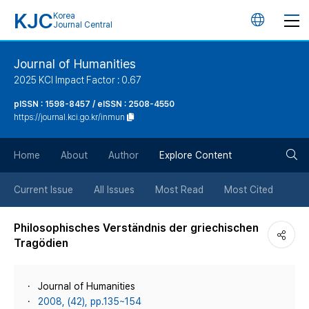
KJC
Korea
언
Journal Central
어
Journal of Humanities
2025 KCI Impact Factor : 0.67
변
pISSN : 1598-8457 / eISSN : 2508-4550
https://journal.kci.go.kr/inmun
경
검
버
Home
About
Author
Explore Content
색
튼
Current Issue
All Issues
Most Read
Most Cited
버
Philosophisches Verständnis der griechischen
Tragödien
튼
Journal of Humanities
2008, (42), pp.135~154