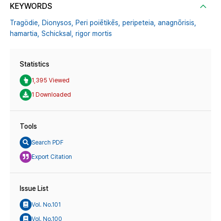
KEYWORDS
Tragödie,
Dionysos,
Peri poiētikēs,
peripeteia,
anagnōrisis,
hamartia,
Schicksal,
rigor mortis
Statistics
1,395 Viewed
1 Downloaded
Tools
Search PDF
Export Citation
Issue List
Vol. No.101
Vol. No.100