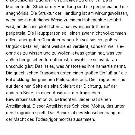
aristotelischen Buches Peri poiētikēs zu erhellen. Zwei
Momente der Struktur der Handlung sind die peripeteia und die
anagnōrisis. Die Struktur der Handlung ist am wirkungsvollsten,
wenn sie in natürlicher Weise zu einem Höhepunkte geführt
wird, an dem ein plötzlicher Umachwung eintritt. eine
peripeteia. Die Hauptperson soll einen zwar nicht vollkommen
edlen, aber guten Charakter haben. Es soll sie ein großes
Unglück befallen, nicht weil sie es verdient, sondern weil sie-
ohne es zu wissen und zu wollen-etwas getan hat, was von
außen her gesehen furchtbar ist, obwohl sie selbst daran
unschuldig ist. Das ist es, was Aristoteles ihre hamartia nennt.
Die griechischen Tragödien übten einen großen Einfluß auf die
Entwicklung der griechen Philosophie aus. Die Tragödien sind
auf der einen Seite als eine Spielart der Dichtung, auf der
anderen Seite als einen Ausdruck der tragischen
Bewußtseinssituation zu betrachten. Jeder hat seinen
Anteil(moira). Dieser Anteil ist das Schicksal(Moira), das unter
den Tragödien spielt. Das Schicksal des Menschen hängt mit
der Macht des Todes(rigor mortis) zusammen.