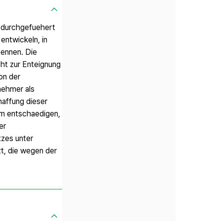
d durchgefuehert
entwickeln, in
oennen. Die
ht zur Enteignung
on der
nehmer als
haffung dieser
um entschaedigen,
er
tzes unter
t, die wegen der