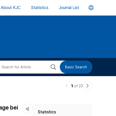
언
About KJC
Statistics
Journal List
어
변
경
버
검
Basic Search
튼
색
이
다
1
of 23
버
전
음
논
논
튼
age bei
Statistics
문
문