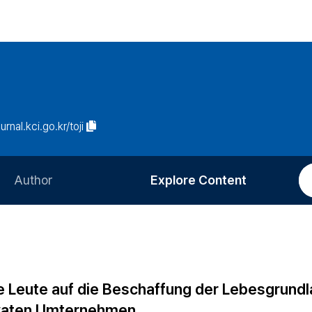
urnal.kci.go.kr/toji
Author
Explore Content
Information for Authors
Current Issue
Review Process
All Issues
Editorial Policy
Most Read
e Leute auf die Beschaffung der Lebesgrundl
Article Processing Charge
Most Cited
rivaten Umternehmen