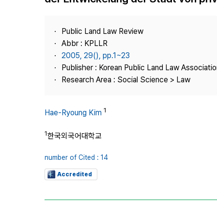
Best Practice
Journal Information
Public Land Law Review
Publisher
Abbr : KPLLR
2005, 29(), pp.1~23
Contact Us
Publisher : Korean Public Land Law Associatio
Research Area : Social Science > Law
1
Hae-Ryoung Kim
1
한국외국어대학교
number of Cited : 14
Accredited