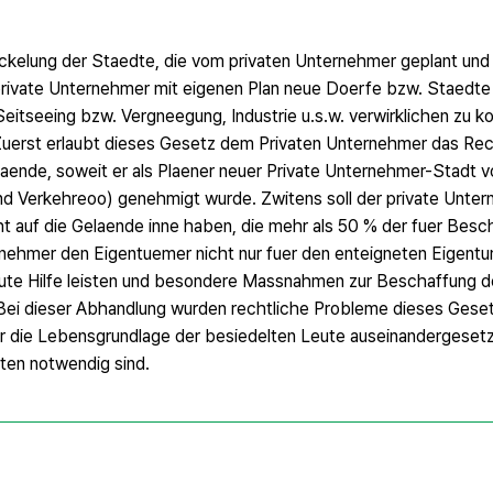
ckelung der Staedte, die vom privaten Unternehmer geplant un
ivate Unternehmer mit eigenen Plan neue Doerfe bzw. Staedte 
itseeing bzw. Vergneegung, Industrie u.s.w. verwirklichen zu k
 Zuerst erlaubt dieses Gesetz dem Privaten Unternehmer das Rec
laende, soweit er als Plaener neuer Private Unternehmer-Stadt v
nd Verkehreoo) genehmigt wurde. Zwitens soll der private Unter
 auf die Gelaende inne haben, die mehr als 50 % der fuer Besc
ternehmer den Eigentuemer nicht nur fuer den enteigneten Eigent
ute Hilfe leisten und besondere Massnahmen zur Beschaffung d
Bei dieser Abhandlung wurden rechtliche Probleme dieses Gese
 die Lebensgrundlage der besiedelten Leute auseinandergesetz
ten notwendig sind.