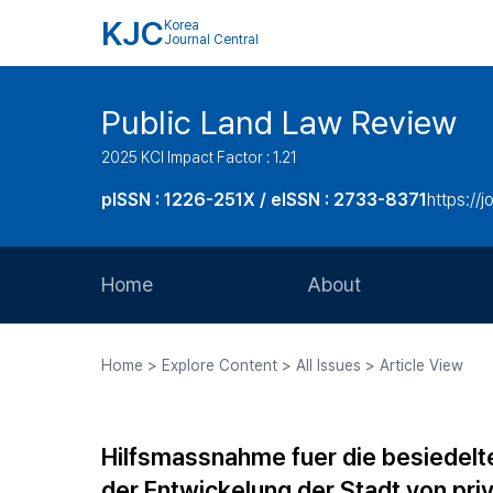
KJC
Korea
Journal Central
Public Land Law Review
2025 KCI Impact Factor : 1.21
pISSN : 1226-251X / eISSN : 2733-8371
https://jo
Home
About
Aims and Scope
Home > Explore Content > All Issues > Article View
Journal Metrics
Editorial Board
Hilfsmassnahme fuer die besiedelt
Journal Staff
der Entwickelung der Stadt von p