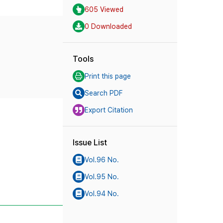
605 Viewed
0 Downloaded
Tools
Print this page
Search PDF
Export Citation
Issue List
Vol.96 No.
Vol.95 No.
Vol.94 No.