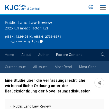
KJC
Korea
언
Journal Central
어
Public Land Law Review
2025 KCI Impact Factor : 1.21
변
pISSN : 1226-251X / eISSN : 2733-8371
https://journal.kci.go.kr/toji
경
검
버
Home
About
Author
Explore Content
색
튼
Current Issue
All Issues
Most Read
Most Cited
버
Eine Studie über die verfassungsrechtliche
wirtschaftliche Ordnung unter der
튼
Berücksichtigung der Novelierungsdiskussion
Public Land Law Review