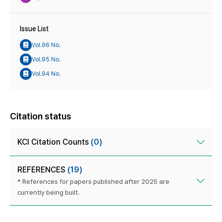
Issue List
Vol.96 No.
Vol.95 No.
Vol.94 No.
Citation status
KCI Citation Counts
(0)
REFERENCES
(19)
* References for papers published after 2025 are
currently being built.