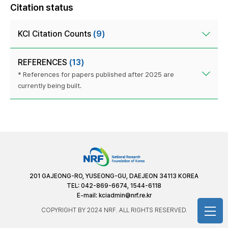
Citation status
KCI Citation Counts
(9)
REFERENCES
(13)
* References for papers published after 2025 are
currently being built.
201 GAJEONG-RO, YUSEONG-GU, DAEJEON 34113 KOREA
TEL: 042-869-6674, 1544-6118
E-mail:
kciadmin@nrf.re.kr
COPYRIGHT BY 2024 NRF. ALL RIGHTS RESERVED.