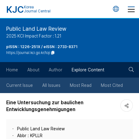
KJC
Korea
언
Journal Central
어
Public Land Law Review
2025 KCI Impact Factor : 1.21
변
pISSN : 1226-251X / eISSN : 2733-8371
https://journal.kci.go.kr/toji
경
검
버
Home
About
Author
Explore Content
색
튼
Current Issue
All Issues
Most Read
Most Cited
버
Eine Untersuchung zur baulichen
Entwicklungsgenehmigungen
튼
Public Land Law Review
Abbr : KPLLR