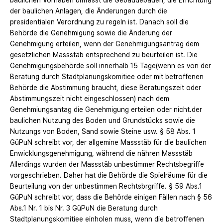
baulichen Vorhaben umfasst die Gebäudebauen, die Errichtung
der baulichen Anlagen, die Änderungen durch die
presidentialen Verordnung zu regeln ist. Danach soll die
Behörde die Genehmigung sowie die Änderung der
Genehmigung erteilen, wenn der Genehmigungsantrag dem
gesetzlichen Massstäb entsprechend zu beurteilen ist. Die
Genehmigungsbehörde soll innerhalb 15 Tage(wenn es von der
Beratung durch Stadtplanungskomitiee oder mit betroffenen
Behörde die Abstimmung braucht, diese Beratungszeit oder
Abstimmungszeit nicht eingeschlossen) nach dem
Genehmiungsantag die Genehmigung erteilen oder nicht.der
baulichen Nutzung des Boden und Grundstücks sowie die
Nutzungs von Boden, Sand sowie Steine usw. § 58 Abs. 1
GüPuN schreibt vor, der allgemine Massstäb für die baulichen
Enwicklungsgenehmigung, während die nähren Massstäb
Allerdings wurden der Massstäb unbestimmer Rechtsbegriffe
vorgeschrieben. Daher hat die Behörde die Spielräume für die
Beurteilung von der unbestimmen Rechtsbrgriffe. § 59 Abs.1
GüPuN schreibt vor, dass die Behörde einigen Fällen nach § 56
Abs.1 Nr. 1 bis Nr. 3 GüPuN die Beratung durch
Stadtplanungskomitiee einholen muss, wenn die betroffenen