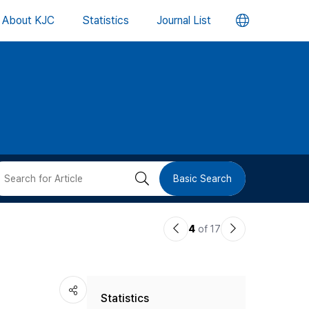
언
About KJC
Statistics
Journal List
어
변
경
버
검
Basic Search
튼
색
이
다
4
of 17
버
전
음
논
논
튼
Statistics
문
문