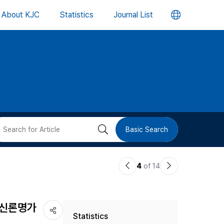
언
About KJC
Statistics
Journal List
어
변
경
버
검
Basic Search
튼
색
이
다
4
of 14
버
전
음
논
논
튼
관신론명가
Statistics
문
문