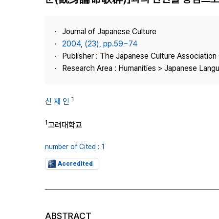
Best Practice
Journal Information
Journal of Japanese Culture
Publisher
2004, (23), pp.59~74
Publisher : The Japanese Culture Association
Contact Us
Research Area : Humanities > Japanese Langu
1
신 재 인
1
고려대학교
number of Cited : 1
Accredited
ABSTRACT