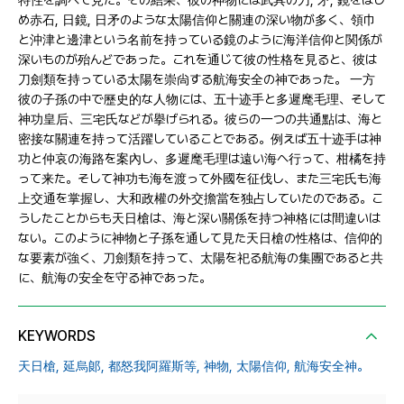
特性を調べて見た。その結果、彼の神物には武具の刀, 矛, 鏡をはじ
め赤石, 日鏡, 日矛のような太陽信仰と關連の深い物が多く、領巾
と沖津と邊津という名前を持っている鏡のように海洋信仰と関係が
深いものが殆んどであった。これを通じて彼の性格を見ると、彼は
刀劍類を持っている太陽を崇尙する航海安全の神であった。 一方
彼の子孫の中で歷史的な人物には、五十迹手と多遲麾毛理、そして
神功皇后、三宅氏などが擧げられる。彼らの一つの共通點は、海と
密接な關連を持って活躍していることである。例えば五十迹手は神
功と仲哀の海路を案內し、多遲麾毛理は遠い海へ行って、柑橘を持
って来た。そして神功も海を渡って外國を征伐し、また三宅氏も海
上交通を掌握し、大和政權の外交擔當を独占していたのである。こ
うしたことからも天日槍は、海と深い關係を持つ神格には間違いは
ない。このように神物と子孫を通して見た天日槍の性格は、信仰的
な要素が強く、刀劍類を持って、太陽を祀る航海の集團であると共
に、航海の安全を守る神であった。
KEYWORDS
天日槍,
延烏郞,
都怒我阿羅斯等,
神物,
太陽信仰,
航海安全神。