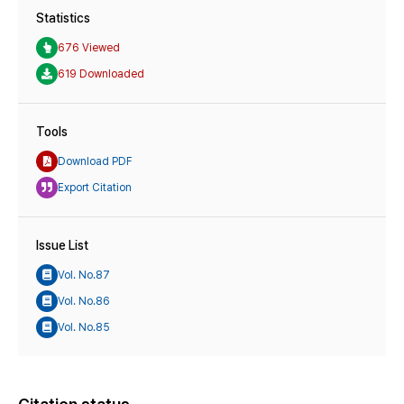
Statistics
676 Viewed
619 Downloaded
Tools
Download PDF
Export Citation
Issue List
Vol. No.87
Vol. No.86
Vol. No.85