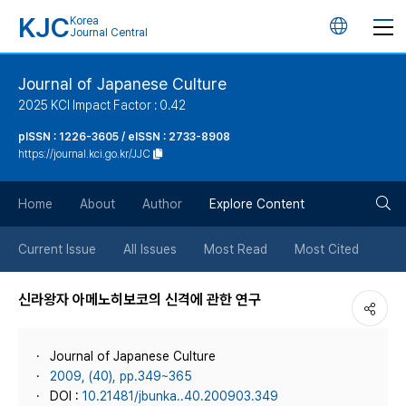
KJC
Korea
언
Journal Central
어
Journal of Japanese Culture
2025 KCI Impact Factor : 0.42
변
pISSN : 1226-3605 / eISSN : 2733-8908
https://journal.kci.go.kr/JJC
경
검
버
Home
About
Author
Explore Content
색
튼
Current Issue
All Issues
Most Read
Most Cited
버
신라왕자 아메노히보코의 신격에 관한 연구
튼
Journal of Japanese Culture
2009, (40), pp.349~365
DOI :
10.21481/jbunka..40.200903.349