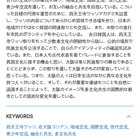
古代の交流から示唆点を得り、地域交流、国際交流、世代交流、
青少年交流を通して、お互いの融合と共生を目指している。こうい
った目標の円滑な運営のために、四天王寺ワッソアカデミを設置
し、ワッソの内容についてあらかじめ習得できる場を作り、日本の
地域だけではなく韓国の関連祭りとも交流し、また、お祭りの進行
を市民のボランティアを中心にしている。 在日韓国人は、四天王
寺ワッソ祭りをもって少数者文化の閉鎖性から脱し、公的の場所で
民族文化を公演することで、自らのアイデンティティの確認を試み
ている。また、日本人も古代衣装を着てパレードに参加することを
異国文化に接する機会と思い、大阪は単に民族祭りの舞台であるこ
とにとどまらず、この祭りを通して大阪そのものが変容していくと
思っている。つまり、大阪の人々は日常生活のなかに異なる文化を
持つ人々がいること、そして、それが重要な価値もつことを自然に
認識することによって、大阪のイメージを多文化共生の国際的な都
市としての質的な変化を齎している。
KEYWORDS
四天王寺ワッソ,
在大阪コリアン,
地域交流,
国際交流,
世代交流,
青少年交流,
融合と共生,
多文化共生