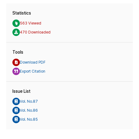
Statistics
563 Viewed
470 Downloaded
Tools
Download PDF
Export Citation
Issue List
Vol. No.87
Vol. No.86
Vol. No.85