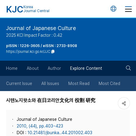
KJC
Korea
언
Journal Central
어
Journal of Japanese Culture
2025 KCI Impact Factor : 0.42
변
pISSN : 1226-3605 / eISSN : 2733-8908
https://journal.kci.go.kr/JJC
경
검
버
Home
About
Author
Explore Content
색
튼
Current Issue
All Issues
Most Read
Most Cited
버
시텐노지왓소와 在日코리안文化의 役割 研究
튼
Journal of Japanese Culture
2010, (44), pp.403~423
DOI :
10.21481/jbunka..44.201002.403