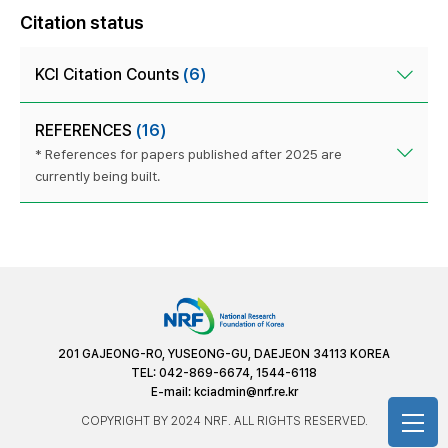
Citation status
KCI Citation Counts
(6)
REFERENCES
(16)
* References for papers published after 2025 are
currently being built.
201 GAJEONG-RO, YUSEONG-GU, DAEJEON 34113 KOREA
TEL: 042-869-6674, 1544-6118
E-mail:
kciadmin@nrf.re.kr
COPYRIGHT BY 2024 NRF. ALL RIGHTS RESERVED.