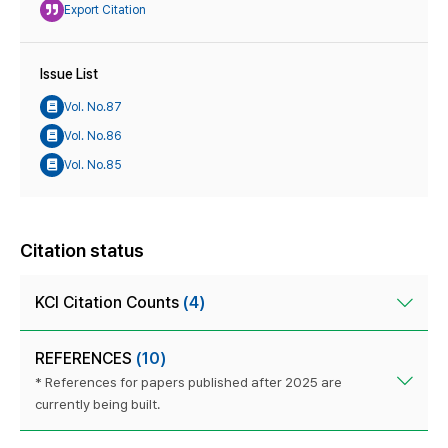
Export Citation
Issue List
Vol. No.87
Vol. No.86
Vol. No.85
Citation status
KCI Citation Counts
(4)
REFERENCES
(10)
* References for papers published after 2025 are
currently being built.