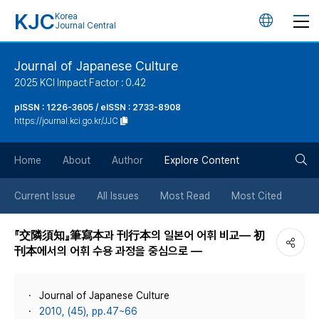
KJC
Korea
언
Journal Central
어
Journal of Japanese Culture
2025 KCI Impact Factor : 0.42
변
pISSN : 1226-3605 / eISSN : 2733-8908
https://journal.kci.go.kr/JJC
경
검
버
Home
About
Author
Explore Content
색
튼
Current Issue
All Issues
Most Read
Most Cited
버
『交隣須知』筆寫本과 刊行本의 일본어 어휘 비교― 初
刊本에서의 어휘 수용 과정을 중심으로 ―
튼
Journal of Japanese Culture
2010, (45), pp.47~66