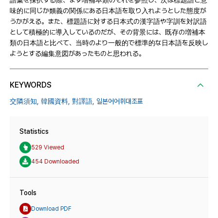
語彙を採択する際、まず增補本類のそれを参照し、次は標題語と意
味的に同じか類義の関係にある日本語を取り入れようとした態度が
うかがえる。また、標題語に対する日本式の漢字語や字訓を対訳語
として積極的に導入しているのだが、その背景には、既存の増補本
類の日本語と比べて、当時のより一般的で標準的な日本語を反映し
ようとする編集意図があったものと思われる。
KEYWORDS
交隣須知,
韓國資料,
對譯語,
일본어어휘대조표
Statistics
529 Viewed
454 Downloaded
Tools
Download PDF