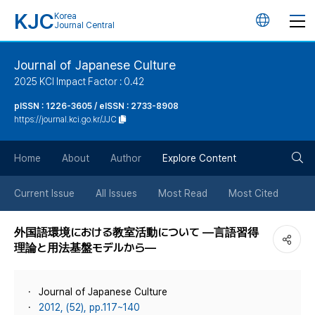
KJC
Korea
언
Journal Central
어
Journal of Japanese Culture
2025 KCI Impact Factor : 0.42
변
pISSN : 1226-3605 / eISSN : 2733-8908
https://journal.kci.go.kr/JJC
경
검
버
Home
About
Author
Explore Content
색
튼
Current Issue
All Issues
Most Read
Most Cited
버
外国語環境における教室活動について ―言語習得
理論と用法基盤モデルから―
튼
Journal of Japanese Culture
2012, (52), pp.117~140