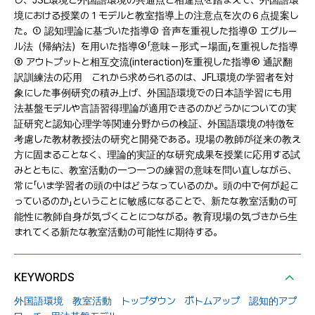
し、JSL環境と外国語環境の共通点と相違点を踏まえて、外国語環
境における授業の１モデルと教室指導上の注意点を次の６点提案し
た。① 認知理論に基づいた指導② 音声を重視した指導③ エグルー
ル法（帰納法）を用いた指導④「意味－形式－場面」を重視した指導
⑤ アウトプットと相互交流(interaction)を重視した指導⑥ 通訳翻
訳訓練法の応用 これから求められるのは、JFL環境の学習者を対
象にした事例研究の積み上げ、外国語環境での日本語学習にも用
法基盤モデルや言語習得理論が適用できるのかどうかについての実
証研究と認知心理学等関連分野からの検証、外国語環境の特徴を
考慮した教材教授法の研究と開発である。現場の教師が従来の教え
方に固まることなく、理論的実証的な研究成果を授業に応用する試
みとともに、教室活動の一つ一つの練習の意味を問い直しながら、
常に「いま学習者の頭の中はどうなっているのか。頭の中で何が起こ
っているのか」ということに敏感になることで、新たな教室活動の可
能性に教師自身が気づくことにつながる。教育現場の気づきから生
まれてくる新たな教室活動の可能性に期待する。
KEYWORDS
外国語環境 教室活動 トップダウン ボトムアップ 認知的アプ