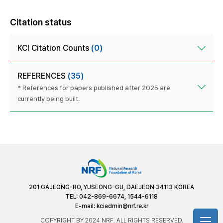
Citation status
KCI Citation Counts
(0)
REFERENCES
(35)
* References for papers published after 2025 are
currently being built.
201 GAJEONG-RO, YUSEONG-GU, DAEJEON 34113 KOREA
TEL: 042-869-6674, 1544-6118
E-mail:
kciadmin@nrf.re.kr
COPYRIGHT BY 2024 NRF. ALL RIGHTS RESERVED.