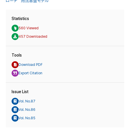
ローチ 用法基盤モデル
Statistics
560 Viewed
457 Downloaded
Tools
Download PDF
Export Citation
Issue List
Vol. No.87
Vol. No.86
Vol. No.85