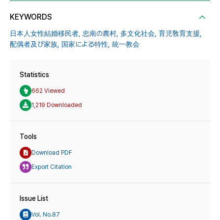
KEYWORDS
日本人女性結婚移民者,
忠南の農村,
多文化社会,
育児敎育支援,
配偶者及び家族,
国家による特性,
統一教会
Statistics
662 Viewed
1,219 Downloaded
Tools
Download PDF
Export Citation
Issue List
Vol. No.87