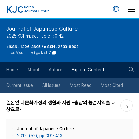
KJC
Korea
언
Journal Central
어
Journal of Japanese Culture
2025 KCI Impact Factor : 0.42
변
pISSN : 1226-3605 / eISSN : 2733-8908
https://journal.kci.go.kr/JJC
경
검
버
Home
About
Author
Explore Content
색
튼
Current Issue
All Issues
Most Read
Most Cited
버
일본인 다문화가정의 생활과 지원 -충남의 농촌지역을 대
상으로-
튼
Journal of Japanese Culture
2012, (52), pp.391~413