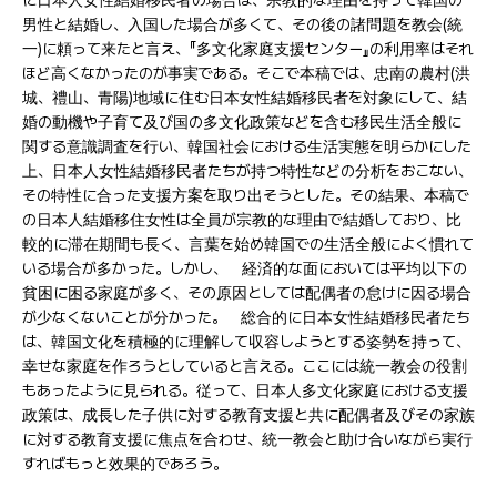
に日本人女性結婚移民者の場合は、宗教的な理由を持って韓国の
男性と結婚し、入国した場合が多くて、その後の諸問題を教会(統
一)に頼って来たと言え、『多文化家庭支援センター』の利用率はそれ
ほど高くなかったのが事実である。そこで本稿では、忠南の農村(洪
城、禮山、青陽)地域に住む日本女性結婚移民者を対象にして、結
婚の動機や子育て及び国の多文化政策などを含む移民生活全般に
関する意識調査を行い、韓国社会における生活実態を明らかにした
上、日本人女性結婚移民者たちが持つ特性などの分析をおこない、
その特性に合った支援方案を取り出そうとした。その結果、本稿で
の日本人結婚移住女性は全員が宗教的な理由で結婚しており、比
較的に滞在期間も長く、言葉を始め韓国での生活全般によく慣れて
いる場合が多かった。しかし、 経済的な面においては平均以下の
貧困に困る家庭が多く、その原因としては配偶者の怠けに因る場合
が少なくないことが分かった。 総合的に日本女性結婚移民者たち
は、韓国文化を積極的に理解して収容しようとする姿勢を持って、
幸せな家庭を作ろうとしていると言える。ここには統一教会の役割
もあったように見られる。従って、日本人多文化家庭における支援
政策は、成長した子供に対する教育支援と共に配偶者及びその家族
に対する教育支援に焦点を合わせ、統一教会と助け合いながら実行
すればもっと效果的であろう。