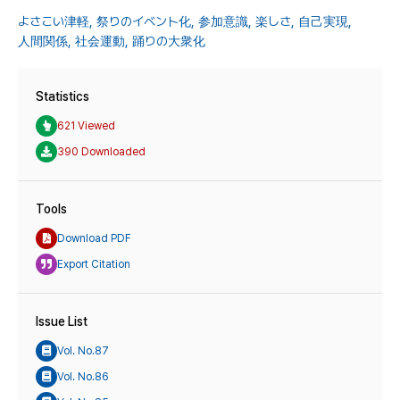
よさこい津軽,
祭りのイベント化,
参加意識,
楽しさ,
自己実現,
人間関係,
社会運動,
踊りの大衆化
Statistics
621 Viewed
390 Downloaded
Tools
Download PDF
Export Citation
Issue List
Vol. No.87
Vol. No.86