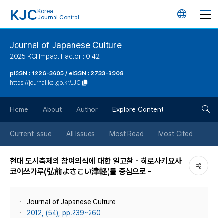
KJC
Korea
언
Journal Central
어
Journal of Japanese Culture
2025 KCI Impact Factor : 0.42
변
pISSN : 1226-3605 / eISSN : 2733-8908
https://journal.kci.go.kr/JJC
경
검
버
Home
About
Author
Explore Content
색
튼
Current Issue
All Issues
Most Read
Most Cited
버
현대 도시축제의 참여의식에 대한 일고찰 - 히로사키요사
코이쓰가루(弘前よさこい津軽)를 중심으로 -
튼
Journal of Japanese Culture
2012, (54), pp.239~260