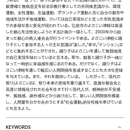
つある。 従って、祭りに参加する人々の意識の面においても、五
穀豊穰と無病息災を祈る宗教行事としての共同体意識から、環境
運動、女性運動、生協運動、ボランティア運動と共に自分の都市や
地域を活かす地域運動、ひいては自己実現などと言った市民意識ま
での多様な形に変化が現われている。弘前市のよさこい津軽は衰退
した都心を活性化しようとする計画の一環として、2000年から始
まった都心の商人連合会が行うイベントである。よさこい津軽に踊
り子として参加する人々の主な意識は「楽しさ」「幸せ」「テンション」な
どとに集約することができた。踊り子はよさこいを通して無我地境
の自己実現を味わっていると言える。即ち、観客と踊り子が一緒に
なって一時的に幸福感を感じるのである。だけでなく、踊り子はよ
さこい津軽を通して幅広い人間関係を形成することにも大きな意味
を与えている。また、それを期待している。 したがって、現代の
祭り(よさこい)は、祭り本来の意味を乗り越えて、急激な都会化と
高度に情報化された社会を生きて行く現代人が、精神的な不安感
や、孤独感、疎外感などから抜け出して、新しい人間関係を構築
し、人間愛を分かち合おうとする「社会運動」的な性格も帯びている
とも言えよう。
KEYWORDS