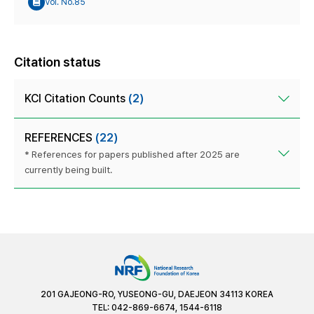
Vol. No.85
Citation status
KCI Citation Counts
(2)
REFERENCES
(22)
* References for papers published after 2025 are
currently being built.
201 GAJEONG-RO, YUSEONG-GU, DAEJEON 34113 KOREA
TEL: 042-869-6674, 1544-6118