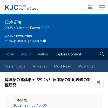
KJC
Korea
언
Journal Central
어
日本硏究
2025 KCI Impact Factor : 0.32
변
pISSN : 1229-6309
https://journal.kci.go.kr/cajjso
경
검
버
Home
About
Author
Explore Content
색
튼
Current Issue
All Issues
Most Read
Most Cited
버
韓国語の連体形＋「것이다」と 日本語の対応表現の対
照研究
튼
日本硏究
2009, (27), pp.45~65