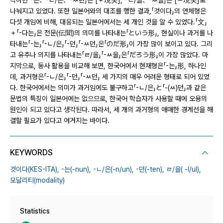
각하면「-는、-ㄴ/은、-ㅆ던」은 [＋現実],「-ㄹ/을、-ㅆ을」은 [－現実]로
나눠지고 있었다. 또한 일본어와의 대조를 행한 결과,「것이다」의 연체형은
다섯 개임에 비해, 대응되는 일본어에서는 세 개인 것을 알 수 있었다.「文」
＋「-다는」은 전문(伝聞)의 의미를 나타내는「という形」, 현실이나 과거를 나
타내는「-는」「-ㄴ/은」「-던」「-ㅆ던」은「のだ形」이 가장 많이 보이고 있다. 그리
고 유추나 의지를 나타내는「ㄹ/을」「-ㅆ을」은「だろう形」이 가장 많았다. 마
지막으로, 동사 활용을 비교해 보면, 한국어에서 현재형은「-는」形, 하나인
데, 과거형은「-ㄴ/은」「-던」「-ㅆ던」 세 가지의 매우 어려운 형태로 되어 있었
다. 한국어에서는 의미가 과거임에도 불구하고「-ㄴ/은」と「-(ㅆ)던」과 같은
문법의 특징이 일본어에는 없으므로, 한국어 학습자가 사용할 때에 오용의
원인이 되고 있다고 생각된다. 따라서, 세 개의 과거형의 애매한 경계선을 해
결할 필요가 있다고 여겨지는 바이다.
KEYWORDS
것이다(KES-ITA),
-는(-nun),
-ㄴ/은(-n/un),
-던(-ten),
ㄹ/을( -l/ul),
모달리티(modality)
Statistics