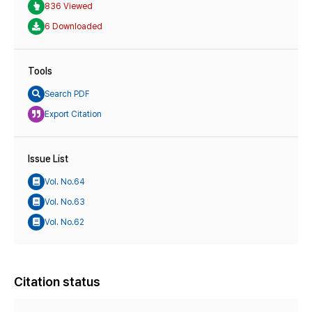
836 Viewed
6 Downloaded
Tools
Search PDF
Export Citation
Issue List
Vol. No.64
Vol. No.63
Vol. No.62
Citation status