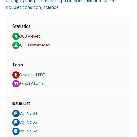
Jeong ji young,
modernism,
prose poem,
Modern scene,
doublet condition,
science
Statistics
860 Viewed
1,161 Downloaded
Tools
Download PDF
Export Citation
Issue List
Vol. No.64
Vol. No.63
Vol. No.62