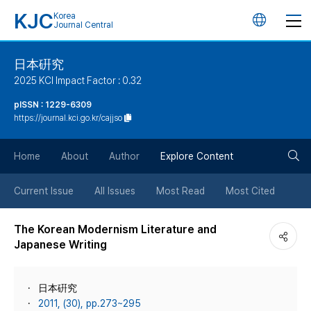
KJC
Korea
언
Journal Central
어
日本硏究
2025 KCI Impact Factor : 0.32
변
pISSN : 1229-6309
https://journal.kci.go.kr/cajjso
경
검
버
Home
About
Author
Explore Content
색
튼
Current Issue
All Issues
Most Read
Most Cited
버
The Korean Modernism Literature and
Japanese Writing
튼
日本硏究
2011, (30), pp.273~295