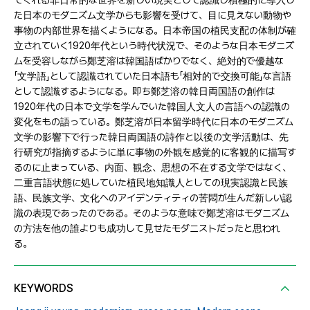
てくれる非日常的な世界を新しい現実として認識し積極的に導入し
た日本のモダニズム文学からも影響を受けて、目に見えない動物や
事物の内部世界を描くようになる。日本帝国の植民支配の体制が確
立されていく1920年代という時代状況で、そのような日本モダニズ
ムを受容しながら鄭芝溶は韓国語ばかりでなく、絶対的で優越な
「文学語」として認識されていた日本語も「相対的で交換可能」な言語
として認識するようになる。即ち鄭芝溶の韓日両国語の創作は
1920年代の日本で文学を学んでいた韓国人文人の言語への認識の
変化をもの語っている。鄭芝溶が日本留学時代に日本のモダニズム
文学の影響下で行った韓日両国語の詩作と以後の文学活動は、先
行研究が指摘するように単に事物の外観を感覚的に客観的に描写す
るのに止まっている、内面、観念、思想の不在する文学ではなく、
二重言語状態に処していた植民地知識人としての現実認識と民族
語、民族文学、文化へのアイデンティティの苦悶が生んだ新しい認
識の表現であったのである。そのような意味で鄭芝溶はモダニズム
の方法を他の誰よりも成功して見せたモダニストだったと思われ
る。
KEYWORDS