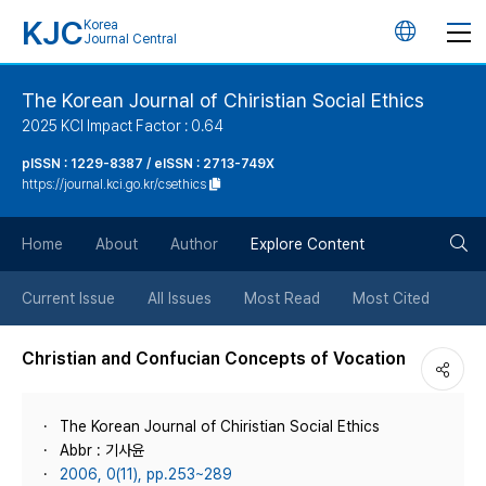
KJC
Korea
언
Journal Central
어
The Korean Journal of Chiristian Social Ethics
2025 KCI Impact Factor : 0.64
변
pISSN : 1229-8387 / eISSN : 2713-749X
https://journal.kci.go.kr/csethics
경
검
버
Home
About
Author
Explore Content
색
튼
Current Issue
All Issues
Most Read
Most Cited
버
Christian and Confucian Concepts of Vocation
튼
The Korean Journal of Chiristian Social Ethics
Abbr : 기사윤
2006, 0(11), pp.253~289