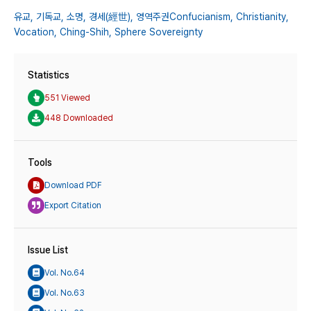
유교,
기독교,
소명,
경세(經世),
영역주권Confucianism,
Christianity,
Vocation,
Ching-Shih,
Sphere Sovereignty
Statistics
551 Viewed
448 Downloaded
Tools
Download PDF
Export Citation
Issue List
Vol. No.64
Vol. No.63