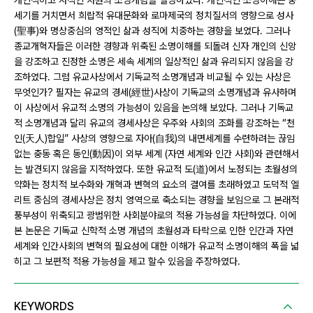
개인적이고 사적인 차원의 소명개념을 설명하였다. 개인적인 소명이해는 중
세기를 거치면서 희랍적 유대문화와 로마제국의 정치질서의 영향으로 성사
(聖事)와 명상중심의 영적인 삶과 성직에 치중하는 경향을 보였다. 그러나
종교개혁자들은 이러한 경향과 위축된 소명이해를 되돌려 신자 개인의 신앙
을 강조하고 진정한 소명은 세속 세계의 일상적인 삶과 유리되지 않음을 강
조하였다. 그럼 유교사상에서 기독교적 소명개념과 비교될 수 있는 사상은
무엇인가? 필자는 유교의 경세(經世)사상이 기독교의 소명개념과 유사하며
이 사상에서 유교적 소명의 가능성이 있음을 논의해 보았다. 그러나 기독교
적 소명개념과 달리 유교의 경세사상은 우주와 사회의 조화를 강조하는 “천
인(天人)합일” 사상의 영향으로 자아(自我)의 내면세계를 수련하려는 끊임
없는 충동 혹은 동인(動因)이 외부 세계 (자연 세계와 인간 사회)와 관련해서
는 발견되지 않음을 지적하였다. 또한 유교적 도(道)에서 노정되는 초월성의
약화는 정치적 보수화와 개혁과 변혁의 요소의 결여를 초래하였고 도덕적 엘
리트 중심의 경세사상은 정치 영역으로 축소되는 경향을 보임으로 그 본래적
풍부성이 위축되고 광범위한 사회분야로의 적용 가능성을 차단하였다. 이에
본 논문은 기독교 신학적 소명 개념의 초월성과 타락으로 인한 인간과 자연
세계와 인간사회의 변혁의 필요성에 대한 이해가 유교적 소명이해의 폭을 넓
히고 그 보편적 적용 가능성을 제고 할수 있음을 주장하였다.
KEYWORDS