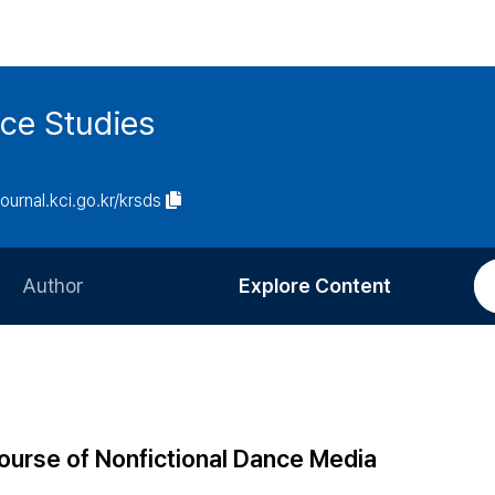
ce Studies
journal.kci.go.kr/krsds
Author
Explore Content
Information for Authors
Current Issue
Review Process
All Issues
Editorial Policy
Most Read
course of Nonfictional Dance Media
Article Processing Charge
Most Cited