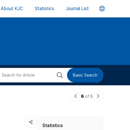
언
About KJC
Statistics
Journal List
어
변
경
버
검
Basic Search
튼
색
이
다
6
of 8
버
전
음
논
논
튼
Statistics
문
문