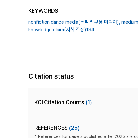
KEYWORDS
nonfiction dance media(논픽션 무용 미디어),
medium
knowledge claim(지식 주장)134·
Citation status
KCI Citation Counts
(1)
REFERENCES
(25)
* References for papers published after 2025 are cur