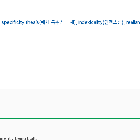
 specificity thesis(매체 특수성 테제),
indexicality(인덱스성),
reali
rently being built.