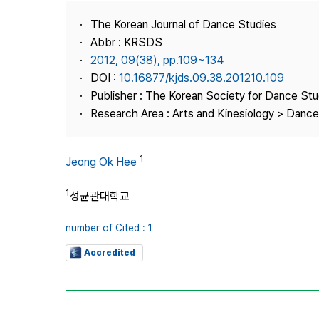
Best Practice
The Korean Journal of Dance Studies
Journal Information
Abbr : KRSDS
Publisher
2012, 09(38), pp.109~134
DOI :
10.16877/kjds.09.38.201210.109
Contact Us
Publisher : The Korean Society for Dance Stu
Research Area : Arts and Kinesiology > Dance
1
Jeong Ok Hee
1
성균관대학교
number of Cited : 1
Accredited