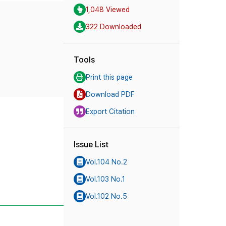
1,048 Viewed
322 Downloaded
Tools
Print this page
Download PDF
Export Citation
Issue List
Vol.104 No.2
Vol.103 No.1
Vol.102 No.5