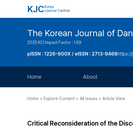
KJC
Korea
Journal Central
The Korean Journal of Dan
2025 KCI Impact Factor : 1.69
pISSN : 1226-900X / eISSN : 2713-9468
https://
Home
About
Aims and Scope
Home > Explore Content > All Issues > Article View
Journal Metrics
Editorial Board
Critical Reconsideration of the Dis
Journal Staff