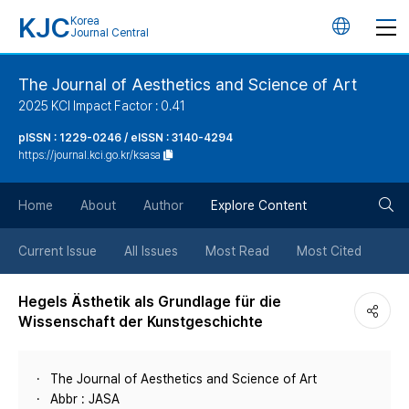
KJC
Korea
언
Journal Central
어
The Journal of Aesthetics and Science of Art
2025 KCI Impact Factor : 0.41
변
pISSN : 1229-0246 / eISSN : 3140-4294
https://journal.kci.go.kr/ksasa
경
검
버
Home
About
Author
Explore Content
색
튼
Current Issue
All Issues
Most Read
Most Cited
버
Hegels Ästhetik als Grundlage für die
Wissenschaft der Kunstgeschichte
튼
The Journal of Aesthetics and Science of Art
Abbr : JASA