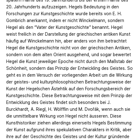
spätern Hälfte des 19. Jahrhunderts bis der ersten Hälfte des
20. Jahrhunderts aufzuzeigen. Hegels Bedeutung in den
Forschungen zur Kunstgeschichte wurde bereits von E. H.
Gombrich anerkannt, indem er nicht Winckelmann, sondern
Hegel als den “Vater der Kunstgeschichte” benannt. Hegel
weist freilich in der Darstellung der griechischen antiken Kunst
häufig auf Winckelmann hin, aber anders von ihm betrachtet
Hegel die Kunstgeschichte nicht von der griechischen Antiken,
sondern von dem alten Orient ausgehend, und sogar bewertet
Hegel die Kunst jeweiliger Epoche nicht durch den Maßstab der
Schönheit, sondern das Prinzip der Entwickling des Geistes. So
geht es in dem Versuch der vorliegenden Arbeit um die Wirkung
der geistes- und kulturphilosophischen Betrachtungsweise der
Kunst der Hegelschen Ästehtik auf den Forschungsbereich der
Kunstgeschichte. Diese Betrachtungsweise mit dem Prinzip der
Entwicklung des Geistes findet sich besonders bei J.
Burckhardt, A. Riegl, H. Wölfflin und M. Dvořák, wenn auch sie
die unmittelbare Wirkung von Hegel nicht äusseren. Diese
Kunsthistoriker ziehen allerdings einerseits Hegels Bestimmung
der Kunst aufgrund ihres spekulativen Charakters in Kritik, aber
ihre auf der Geschichte des Geistes und der Kultur gründende