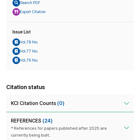
Search PDF
Export Citation
Issue List
Vol.78 No.
Vol.77 No.
Vol.76 No.
Citation status
KCI Citation Counts
(0)
REFERENCES
(24)
* References for papers published after 2025 are
currently being built.