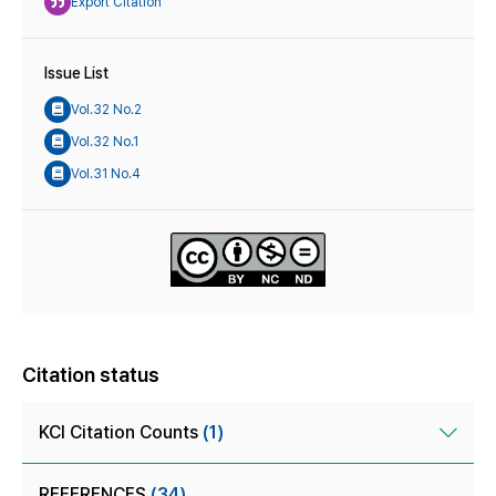
Export Citation
Issue List
Vol.32 No.2
Vol.32 No.1
Vol.31 No.4
Citation status
KCI Citation Counts
(1)
REFERENCES
(34)