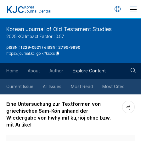
KJC
Korea
언
Journal Central
어
Korean Journal of Old Testament Studies
2025 KCI Impact Factor : 0.57
변
pISSN : 1229-0521 / eISSN : 2799-9890
https://journal.kci.go.kr/ksots
경
검
버
Home
About
Author
Explore Content
색
튼
Current Issue
All Issues
Most Read
Most Cited
버
Eine Untersuchung zur Textformen von
griechischen Sam-Kön anhand der
튼
Wiedergabe von hwhy mit ku,rioj ohne bzw.
mit Artikel