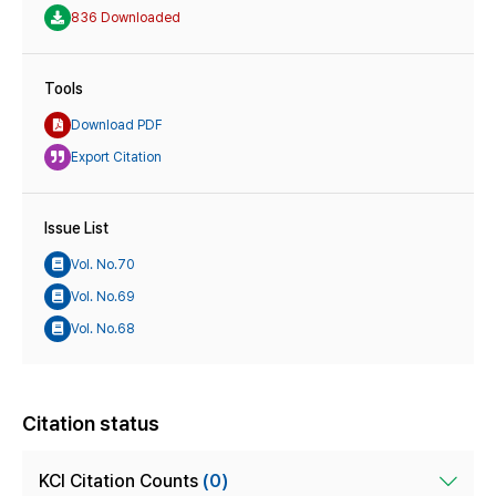
836 Downloaded
Tools
Download PDF
Export Citation
Issue List
Vol. No.70
Vol. No.69
Vol. No.68
Citation status
KCI Citation Counts
(0)