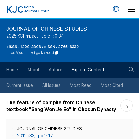
KJC
Korea
언
Journal Central
어
JOURNAL OF CHINESE STUDIES
2025 KCI Impact Factor : 0.34
변
pISSN : 1229-3806 / eISSN : 2765-6330
https://journal.kci.go.kr/kucsi
경
검
버
Home
About
Author
Explore Content
색
튼
Current Issue
All Issues
Most Read
Most Cited
버
The feature of compile from Chinese
textbook "Sang Won Je Eo" in Chosun Dynasty
튼
JOURNAL OF CHINESE STUDIES
2011, (33), pp.1~17