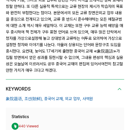
직책과 기능, 그리고 외교 업무와 관련한 지리 지식을 소개하는 문화 교재라
칭할 만하다. 또 다른 실용적 특색으로는 교류 현장의 제시가 학습자의 목표
와 완전히 부합한다는 점이다. 본문에서의 모든 교류 장면은외교 업무 내용
을 중심으로 전개되고 있으며, 교류 중 반드시 준수해야하는 모든 예절규범
에 대한 소개 역시 매우 세밀하다. 이 교재는 또한 구두 교류 능력 배양을 매
우 중시하여 책 전체가 구두 표현 언어로 쓰여 있으며, 매우 많은 단락에서
청자를 가상으로설정해 놓고 상대방과 교류하는 어투로 모의하여 가상으로
설정한 청자와 이야기를 나눈다. 아울러 상용되는 단어와 문장구조 도입을
중시한다. 요컨대, 늦어도 17세기에 출현한 중국어 교재 ≪象院题語≫가
집필 방면에서 얻은 성과를 등한시할 수 없으며, 그내용 편성의 핵심과 실용
성은 오늘날에 이르러서도 공무 중국어 교재의 편집에 있어서여전히 참고할
만한 가치가 매우 크다고 하겠다.
KEYWORDS
象院题语,
조선(朝鲜),
중국어 교재,
외교 업무,
사역원
Statistics
440 Viewed