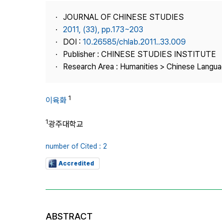
Best Practice
JOURNAL OF CHINESE STUDIES
Journal Information
2011, (33), pp.173~203
Publisher
DOI :
10.26585/chlab.2011..33.009
Publisher : CHINESE STUDIES INSTITUTE
Contact Us
Research Area : Humanities > Chinese Langua
1
이육화
1
광주대학교
number of Cited : 2
Accredited
ABSTRACT