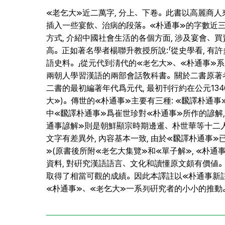
≪老乞大≫近二萬字, 分上、下卷。此書以高麗商人
插入一些宴飲、治病的段落。≪朴通事≫的字數近三
方式, 介紹中國社會生活的各個方面, 涉及宴會、
高。正如著名學者楊聯升教授所說:「從史學看, 有
語史料。」從元代到淸代的≪老乞大≫、≪朴通事≫
兩朝人學習漢語的兩部會話敎科書。關於二書原著者的
二書的最初編著年代爲元代, 最初刊行約在公元134
大≫)。傳世的≪朴通事≫主要有三種: ≪飜譯朴通事≫(上
中≪飜譯朴通事≫爲崔世珍對≪朴通事≫所作的諺解, 
通事諺解≫則是朝鮮顯宗時期邊暹、朴世華等十二
文字有差異外, 內容基本一致, 由於≪飜譯朴通事
≫(原書後所附≪老乞大集覽≫和≪單子解≫, ≪朴通事
資料, 對硏究漢語語言、文化和讀懂原文頗有價値
取得了相當可觀的成績。因此本譯註以≪朴通事新註新
≪朴通事≫、≪老乞大≫一系列硏究者的小小的推動