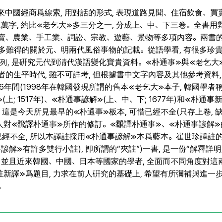
來中國經商爲線索, 用對話的形式, 表現道路見聞、住宿飲食、買賣
萬字, 約比≪老乞大≫多三分之一, 分成上、中、下三卷。全書用
買賣、農業、手工業、詞訟、宗教、遊藝、景物等多項內容。兩書的
許多難得的關於元、明兩代風俗事物的記載。從語學看, 有很多珍
系列, 是硏究元代到淸代漢語變化寶貴資料。≪朴通事≫與≪老乞大
生平時代, 雖不可詳考, 但根據書中文字內容及其他參考資料,
6年間(1998年在韓國發現所謂的舊本≪老乞大≫本子, 韓國學者
; 1517年)、≪朴通事諺解≫(上、中、下; 1677年)和≪朴通事新釋
這是今天所見最早的≪朴通事≫板本, 可惜已經不全(只存上卷, 
人對≪飜譯朴通事≫所作的修訂。≪飜譯朴通事≫、≪朴通事諺解
≫已經不全, 所以本譯註採用≪朴通事諺解≫本爲藍本。崔世珍譯註
諺解≫有許多雙行小註), 卽所謂的“夾註”)一書, 是一份“解釋詳明
。並且近來韓國、中國、日本等國家的學者, 全面而不同角度對這
譯≫爲題目, 力求在前人硏究的基礎上, 希望有所彌補與進一步
。