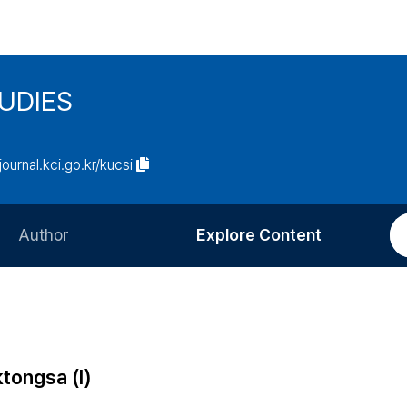
UDIES
/journal.kci.go.kr/kucsi
Author
Explore Content
Information for Authors
Current Issue
Review Process
All Issues
Editorial Policy
Most Read
tongsa (Ⅰ)
Article Processing Charge
Most Cited