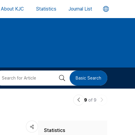
언
About KJC
Statistics
Journal List
어
변
경
버
검
Basic Search
튼
색
이
다
9
of 9
버
전
음
논
논
튼
Statistics
문
문