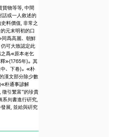
貨物等等, 中間
對話或一人敘述的
史料價值, 非常之
貴的元末明初的口
≫同爲高麗、朝鮮
 仍可大致認定此
稱之爲≪原本老乞
≫(1765年)。其
缺中、下卷)。≪朴
≫的漢文部分除少數
的≪朴通事諺解
, 徵引繁富”的珍貴
兩系列書進行硏究,
發展, 並給與硏究