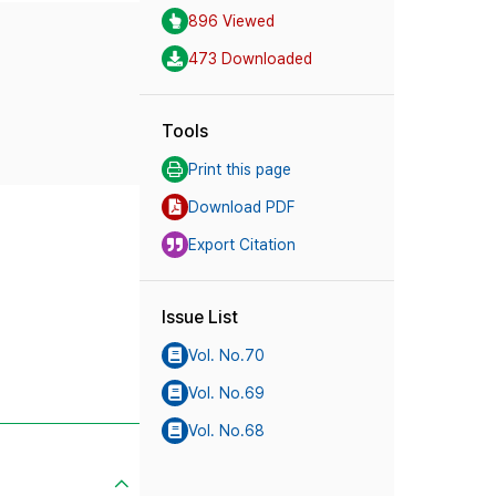
896 Viewed
473 Downloaded
Tools
Print this page
Download PDF
Export Citation
Issue List
Vol. No.70
Vol. No.69
Vol. No.68