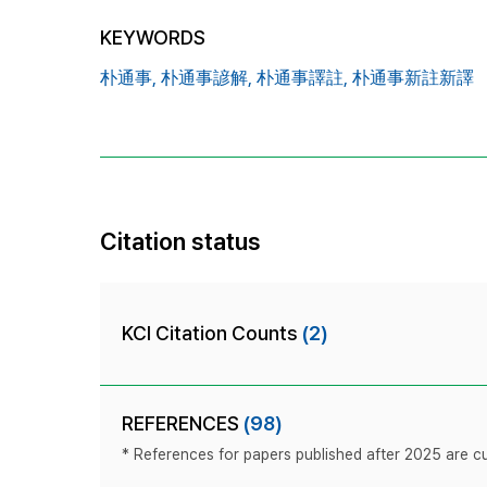
KEYWORDS
朴通事,
朴通事諺解,
朴通事譯註,
朴通事新註新譯
Citation status
KCI Citation Counts
(2)
REFERENCES
(98)
* References for papers published after 2025 are cur