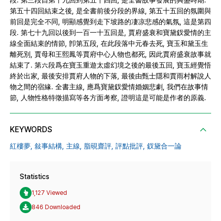
段. 第三段自第十九回到第五十四回, 是全書故事發展的興盛時期.
第五十四回結束之後, 是全書前後分段的界線, 第五十五回的氛圍與
前回是完全不同, 明顯感覺到走下坡路的凄凉悲感的氣氛, 這是第四
段. 第七十九回以後到一百一十五回是, 賈府盛衰和寶黛釵愛情的主
線全面結束的情節, 卽第五段, 在此段落中元春去死, 寶玉和黛玉生
離死別, 賈母和王熙鳳等賈府中心人物也都死, 因此賈府盛衰故事就
結束了. 第六段爲在寶玉重遊太虛幻境之後的最後五回, 寶玉經覺悟
終於出家, 最後安排賈府人物的下落, 最後由甄士隱和賈雨村解說人
物之間的宿緣. 全書主線, 應爲寶黛釵愛情婚姻悲劇, 我們在故事情
節, 人物性格特徵描寫等各方面考察, 證明這是可能是作者的原義.
KEYWORDS
紅樓夢,
敍事結構,
主線,
脂硯齋評,
評點批評,
釵黛合一論
Statistics
1,127 Viewed
846 Downloaded