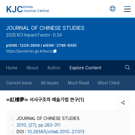
KJC
Korea
언
Journal Central
어
JOURNAL OF CHINESE STUDIES
2025 KCI Impact Factor : 0.34
변
pISSN : 1229-3806 / eISSN : 2765-6330
https://journal.kci.go.kr/kucsi
경
검
버
Home
About
Author
Explore Content
색
튼
Current Issue
All Issues
Most Read
Most Cited
버
≪紅樓夢≫ 서사구조의 예술기법 연구(1)
튼
JOURNAL OF CHINESE STUDIES
2010, (27), pp.283~311
DOI :
10.26585/chlab.2010..27.013