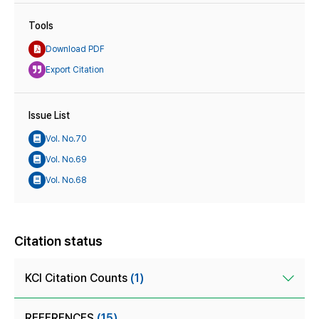
Tools
Download PDF
Export Citation
Issue List
Vol. No.70
Vol. No.69
Vol. No.68
Citation status
KCI Citation Counts
(1)
REFERENCES
(15)