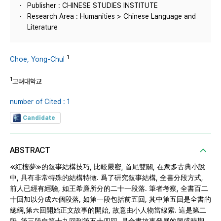
Publisher : CHINESE STUDIES INSTITUTE
Research Area : Humanities > Chinese Language and
Literature
1
Choe, Yong-Chul
1
고려대학교
number of Cited : 1
Candidate
ABSTRACT
≪紅樓夢≫的敍事結構技巧, 比較嚴密, 首尾雙關, 在衆多古典小說
中, 具有非常特殊的結構特徵. 爲了硏究敍事結構, 全書分段方式,
前人已經有經驗, 如王希廉所分的二十一段落. 筆者考察, 全書百二
十回加以分成六個段落, 如第一段包括前五回, 其中第五回是全書的
總綱,第六回開始正文故事的開始, 故意由小人物當線索. 這是第二