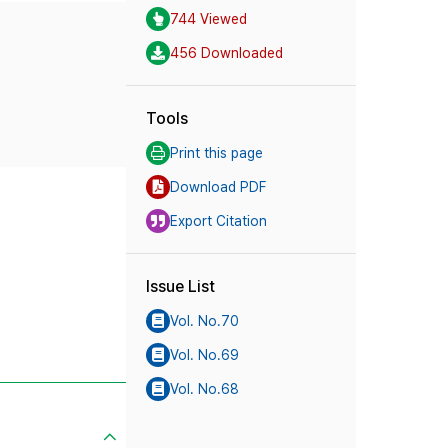
744 Viewed
456 Downloaded
Tools
Print this page
Download PDF
Export Citation
Issue List
Vol. No.70
Vol. No.69
Vol. No.68