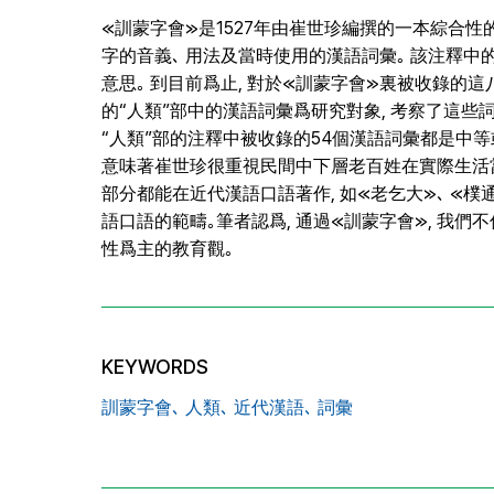
≪訓蒙字會≫是1527年由崔世珍編撰的一本綜合性的
字的音義､ 用法及當時使用的漢語詞彙｡ 該注釋中的漢
意思｡ 到目前爲止, 對於≪訓蒙字會≫裏被收錄的這
的“人類”部中的漢語詞彙爲研究對象, 考察了這些
“人類”部的注釋中被收錄的54個漢語詞彙都是中等
意味著崔世珍很重視民間中下層老百姓在實際生活當
部分都能在近代漢語口語著作, 如≪老乞大≫､ ≪
語口語的範疇｡筆者認爲, 通過≪訓蒙字會≫, 我
性爲主的教育觀｡
KEYWORDS
訓蒙字會､ 人類､ 近代漢語､ 詞彙