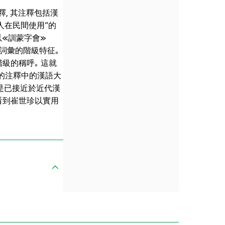
釋, 其注釋包括漢
漢人在民間使用”的
以≪訓蒙字會≫
其詞彙的階級特征｡
級的稱呼｡ 這就
部的注釋中的漢語大
能是已接近於近代漢
曉看到崔世珍以實用