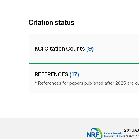
Citation status
KCI Citation Counts
(9)
REFERENCES
(17)
* References for papers published after 2025 are cur
201 GA
COPYRIG