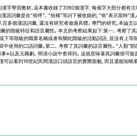
漢字學習教材｡這本書收錄了3360個漢字, 每個字大部分都有注
語詞彙是在“俗呼”､ “俗稱”等詞下被收錄的, “俗”表示當時“
八百多個漢語詞彙, 還沒有研究者做過具體､ 專門的研究｡本論文
詞彙的階級特征和語言屬性｡ 本文的考察結果如下:第一､ 考察了
或下等階級的職業名稱或者有關此階級的活動詞語, 並沒有上等階
中使用的口語詞彙｡第二､ 考察了其詞彙的語言屬性｡ “人類”
樸通事≫以及元雜劇､ 明清小說中查得到｡ 這就意味著其詞彙很可
們不僅可以看到16世紀民間漢語口頭語言的實際面貌, 而且還能知