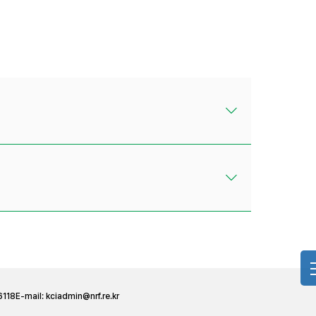
6118
E-mail:
kciadmin@nrf.re.kr