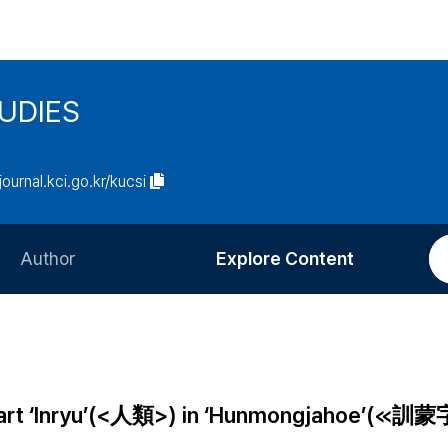
UDIES
/journal.kci.go.kr/kucsi
Author
Explore Content
Information for Authors
Current Issue
Review Process
All Issues
Editorial Policy
Most Read
 Part ‘Inryu’(<人類>) in ‘Hunmongjahoe’(≪
Article Processing Charge
Most Cited