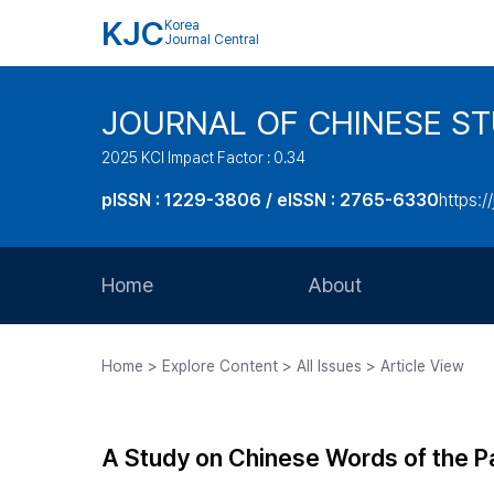
KJC
Korea
Journal Central
JOURNAL OF CHINESE ST
2025 KCI Impact Factor : 0.34
pISSN : 1229-3806 / eISSN : 2765-6330
https:/
Home
About
Aims and Scope
Home > Explore Content > All Issues > Article View
Journal Metrics
Editorial Board
A Study on Chinese Words of the
Journal Staff