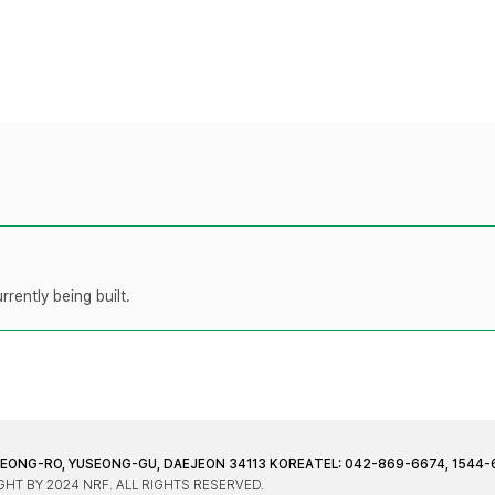
rently being built.
JEONG-RO, YUSEONG-GU, DAEJEON 34113 KOREA
TEL: 042-869-6674, 1544-
HT BY 2024 NRF. ALL RIGHTS RESERVED.