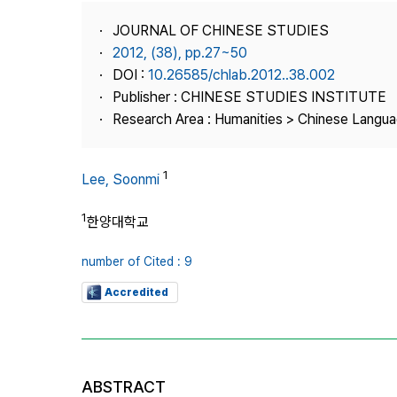
Best Practice
JOURNAL OF CHINESE STUDIES
Journal Information
2012, (38), pp.27~50
Publisher
DOI :
10.26585/chlab.2012..38.002
Publisher : CHINESE STUDIES INSTITUTE
Contact Us
Research Area : Humanities > Chinese Langua
1
Lee, Soonmi
1
한양대학교
number of Cited : 9
Accredited
ABSTRACT