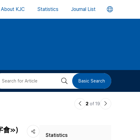
언
About KJC
Statistics
Journal List
어
변
경
버
검
Basic Search
튼
색
이
다
2
of 19
버
전
음
논
논
튼
訓蒙字會≫)
Statistics
문
문