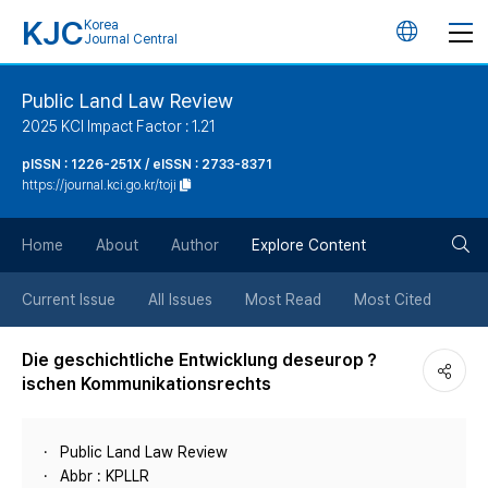
KJC
Korea
언
Journal Central
어
Public Land Law Review
2025 KCI Impact Factor : 1.21
변
pISSN : 1226-251X / eISSN : 2733-8371
https://journal.kci.go.kr/toji
경
검
버
Home
About
Author
Explore Content
색
튼
Current Issue
All Issues
Most Read
Most Cited
버
Die geschichtliche Entwicklung deseurop？
ischen Kommunikationsrechts
튼
Public Land Law Review
Abbr : KPLLR