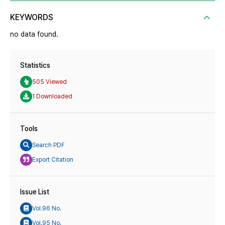
KEYWORDS
no data found.
Statistics
505 Viewed
1 Downloaded
Tools
Search PDF
Export Citation
Issue List
Vol.96 No.
Vol.95 No.