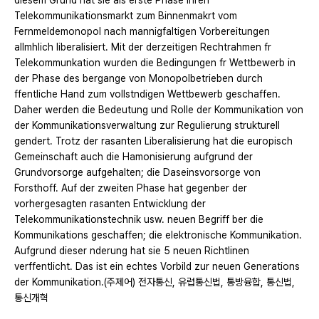
diesem Grund hat sie als erste Phase ihren
Telekommunikationsmarkt zum Binnenmakrt vom
Fernmeldemonopol nach mannigfaltigen Vorbereitungen
allmhlich liberalisiert. Mit der derzeitigen Rechtrahmen fr
Telekommunkation wurden die Bedingungen fr Wettbewerb in
der Phase des bergange von Monopolbetrieben durch
ffentliche Hand zum vollstndigen Wettbewerb geschaffen.
Daher werden die Bedeutung und Rolle der Kommunikation von
der Kommunikationsverwaltung zur Regulierung strukturell
gendert. Trotz der rasanten Liberalisierung hat die europisch
Gemeinschaft auch die Hamonisierung aufgrund der
Grundvorsorge aufgehalten; die Daseinsvorsorge von
Forsthoff. Auf der zweiten Phase hat gegenber der
vorhergesagten rasanten Entwicklung der
Telekommunikationstechnik usw. neuen Begriff ber die
Kommunikations geschaffen; die elektronische Kommunikation.
Aufgrund dieser nderung hat sie 5 neuen Richtlinen
verffentlicht. Das ist ein echtes Vorbild zur neuen Generations
der Kommunikation.(주제어) 전자통신, 유럽통신법, 통방융합, 통신법,
통신개혁