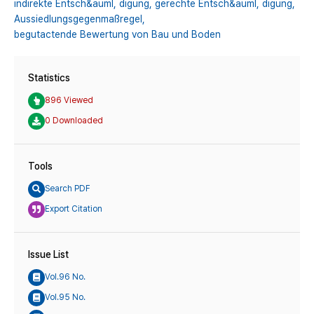
indirekte Entsch&auml,
digung,
gerechte Entsch&auml,
digung,
Aussiedlungsgegenmaßregel,
begutactende Bewertung von Bau und Boden
Statistics
896 Viewed
0 Downloaded
Tools
Search PDF
Export Citation
Issue List
Vol.96 No.
Vol.95 No.