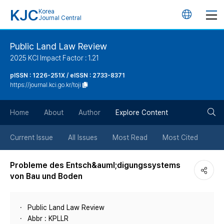
KJC
Korea
언
Journal Central
어
Public Land Law Review
2025 KCI Impact Factor : 1.21
변
pISSN : 1226-251X / eISSN : 2733-8371
https://journal.kci.go.kr/toji
경
검
버
Home
About
Author
Explore Content
색
튼
Current Issue
All Issues
Most Read
Most Cited
버
Probleme des Entsch&auml;digungssystems
von Bau und Boden
튼
Public Land Law Review
Abbr : KPLLR