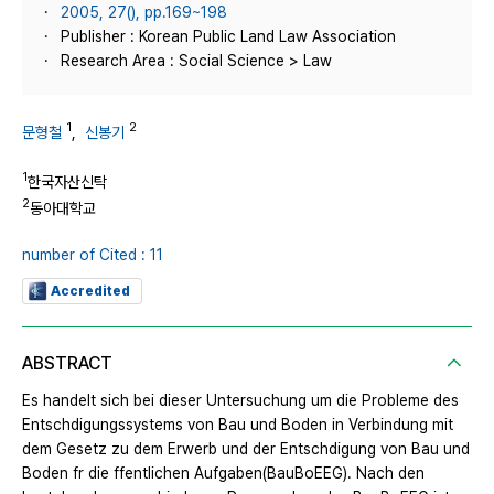
2005, 27(), pp.169~198
Publisher : Korean Public Land Law Association
Research Area : Social Science > Law
1
2
문형철
,
신봉기
1
한국자산신탁
2
동아대학교
number of Cited : 11
Accredited
ABSTRACT
Es handelt sich bei dieser Untersuchung um die Probleme des
Entschdigungssystems von Bau und Boden in Verbindung mit
dem Gesetz zu dem Erwerb und der Entschdigung von Bau und
Boden fr die ffentlichen Aufgaben(BauBoEEG). Nach den