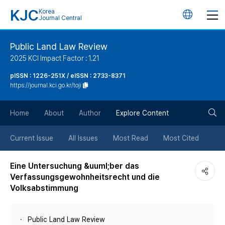
KJC
Korea
언
Journal Central
어
Public Land Law Review
2025 KCI Impact Factor : 1.21
변
pISSN : 1226-251X / eISSN : 2733-8371
https://journal.kci.go.kr/toji
경
검
버
Home
About
Author
Explore Content
색
튼
Current Issue
All Issues
Most Read
Most Cited
버
Eine Untersuchung &uuml;ber das
Verfassungsgewohnheitsrecht und die
튼
Volksabstimmung
Public Land Law Review