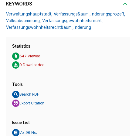
KEYWORDS
Verwaltungshauptstadt,
Verfassungs&auml,
nderungsprozeß,
Volksabstimmung,
Verfassungsgewohnheitsrecht,
Verfassungswohnheitsrecht&auml,
nderung
Statistics
547 Viewed
0 Downloaded
Tools
Search PDF
Export Citation
Issue List
Vol.96 No.