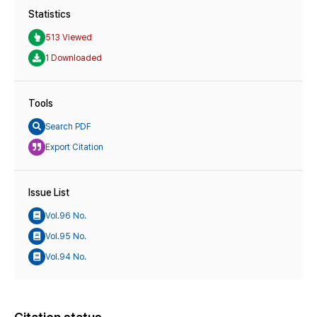
Statistics
513 Viewed
1 Downloaded
Tools
Search PDF
Export Citation
Issue List
Vol.96 No.
Vol.95 No.
Vol.94 No.