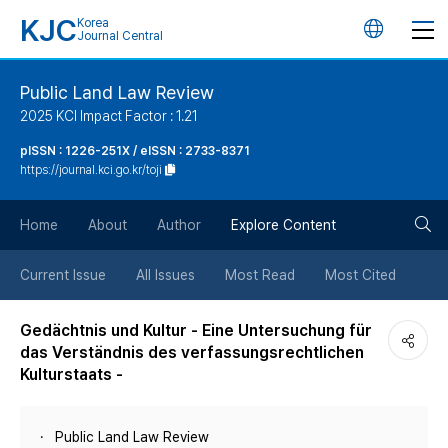
KJC
Korea
언
Journal Central
어
Public Land Law Review
2025 KCI Impact Factor : 1.21
변
pISSN : 1226-251X / eISSN : 2733-8371
https://journal.kci.go.kr/toji
경
검
버
Home
About
Author
Explore Content
색
튼
Current Issue
All Issues
Most Read
Most Cited
버
Gedächtnis und Kultur - Eine Untersuchung für
das Verständnis des verfassungsrechtlichen
튼
Kulturstaats -
Public Land Law Review